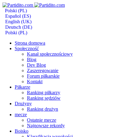
Polski (PL)
Español (ES)
English (UK)
Deutsch (DE)
Polski (PL)
Strona domowa
Społeczność
Kanał społecznościowy
Blog
Dev Blog
Zaszeregowanie
Forum piłkarskie
Kontakt
Piłkarze
Ranking piłkarzy
Ranking sędziów
Drużyny
Ranking drużyn
mecze
Ostatnie mecze
Najnowsze rekordy
Boisko
Klasyfikacja wysokości