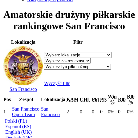
Amatorskie drużyny piłkarskie
rankingowe San Francisco
Lokalizacja
Filtr
Wyczyść filtr
San Francisco
Win
Rlb
Pos
Zespół
Lokalizacja
KAM
CHL
Pld
Pts
Rlb
%
%
San Francisco
San
1
2
0
0
0
0%
0
0%
Open Team
Francisco
Polski (PL)
Español (ES)
English (UK)
Deutsch (DE)