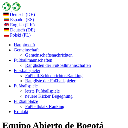
Deutsch (DE)
Español (ES)
English (UK)
Deutsch (DE)
Polski (PL)
Hauptmenü
Gemeinschaft
Gemeinschaftsnachrichten
Fußballmannschaften
Ranglisten der Fußballmannschaften
Fussballspieler
Fußball-Schiedsrichter-Ranking
Rangliste der Fußballspieler
Fußballspiele
letzte Fußballspiele
neuere Kicker Begegnung
Fußballplätze
Fußballplatz-Ranking
Kontakt
Equipo Abierto de Bogotá