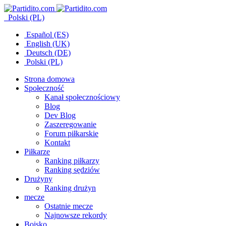
Polski (PL)
Español (ES)
English (UK)
Deutsch (DE)
Polski (PL)
Strona domowa
Społeczność
Kanał społecznościowy
Blog
Dev Blog
Zaszeregowanie
Forum piłkarskie
Kontakt
Piłkarze
Ranking piłkarzy
Ranking sędziów
Drużyny
Ranking drużyn
mecze
Ostatnie mecze
Najnowsze rekordy
Boisko