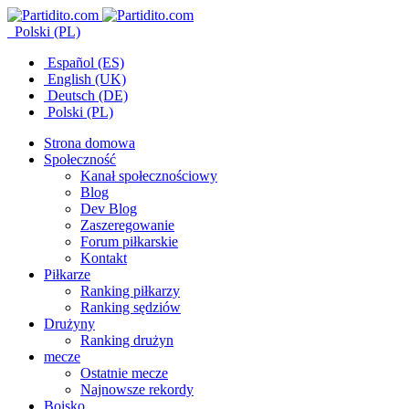
Polski (PL)
Español (ES)
English (UK)
Deutsch (DE)
Polski (PL)
Strona domowa
Społeczność
Kanał społecznościowy
Blog
Dev Blog
Zaszeregowanie
Forum piłkarskie
Kontakt
Piłkarze
Ranking piłkarzy
Ranking sędziów
Drużyny
Ranking drużyn
mecze
Ostatnie mecze
Najnowsze rekordy
Boisko