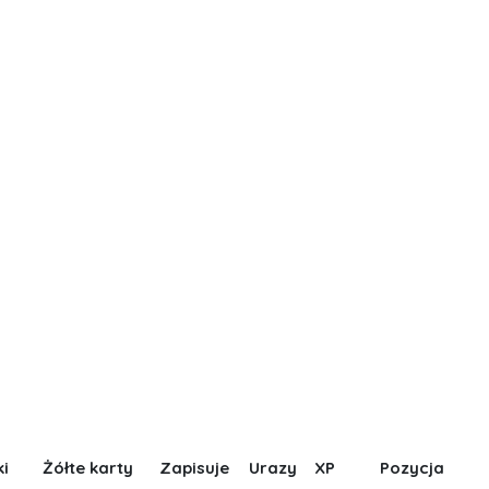
i
Żółte karty
Zapisuje
Urazy
XP
Pozycja