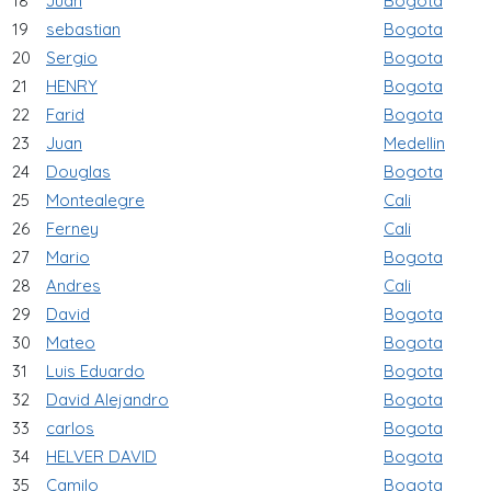
18
Juan
Bogota
19
sebastian
Bogota
20
Sergio
Bogota
21
HENRY
Bogota
22
Farid
Bogota
23
Juan
Medellin
24
Douglas
Bogota
25
Montealegre
Cali
26
Ferney
Cali
27
Mario
Bogota
28
Andres
Cali
29
David
Bogota
30
Mateo
Bogota
31
Luis Eduardo
Bogota
32
David Alejandro
Bogota
33
carlos
Bogota
34
HELVER DAVID
Bogota
35
Camilo
Bogota