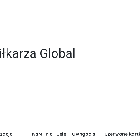
łkarza Global
izacja
KaM
Pld
Cele
Owngoals
Czerwone kartk