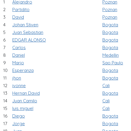
1
Alejandro
Poznan
2
Partidito
Poznan
3
David
Poznan
4
Johan Stiven
Bogota
5
Juan Sebastian
Bogota
6
EDGAR ALONSO
Bogota
7
Carlos
Bogota
8
Daniel
Medellin
9
Mario
Sao Paulo
10
Esperanza
Bogota
11
jhon
Bogota
12
ivonne
Cali
13
Hernan David
Bogota
14
Juan Camilo
Cali
15
luis miguel
Cali
16
Diego
Bogota
17
Jorge
Bogota