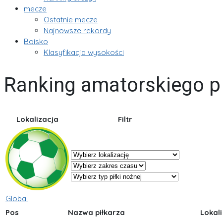
mecze
Ostatnie mecze
Najnowsze rekordy
Boisko
Klasyfikacja wysokości
Ranking amatorskiego pi
Lokalizacja
Filtr
Global
Pos
Nazwa piłkarza
Lokal