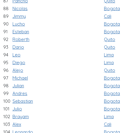
87
Pancho
Quito
88
Nicolas
Bogota
89
Jimmy
Cali
90
Lucho
Bogota
91
Esteban
Bogota
92
Roberth
Quito
93
Dario
Quito
94
Leo
Lima
95
Diego
Lima
96
Alejo
Quito
97
Michael
Bogota
98
Julian
Bogota
99
Andres
Bogota
100
Sebastian
Bogota
101
Julio
Bogota
102
Brayam
Lima
103
Alex
Cali
104
Leonardo
Bogota