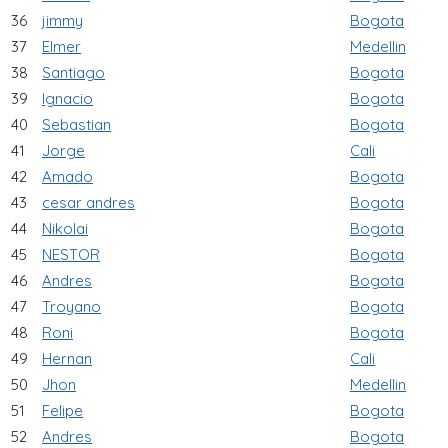
36
jimmy
Bogota
37
Elmer
Medellin
38
Santiago
Bogota
39
Ignacio
Bogota
40
Sebastian
Bogota
41
Jorge
Cali
42
Amado
Bogota
43
cesar andres
Bogota
44
Nikolai
Bogota
45
NESTOR
Bogota
46
Andres
Bogota
47
Troyano
Bogota
48
Roni
Bogota
49
Hernan
Cali
50
Jhon
Medellin
51
Felipe
Bogota
52
Andres
Bogota