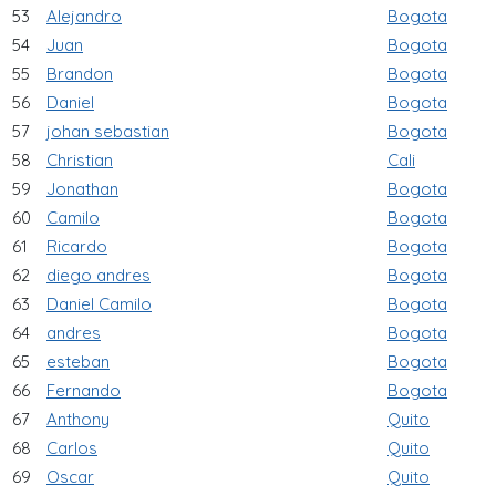
53
Alejandro
Bogota
54
Juan
Bogota
55
Brandon
Bogota
56
Daniel
Bogota
57
johan sebastian
Bogota
58
Christian
Cali
59
Jonathan
Bogota
60
Camilo
Bogota
61
Ricardo
Bogota
62
diego andres
Bogota
63
Daniel Camilo
Bogota
64
andres
Bogota
65
esteban
Bogota
66
Fernando
Bogota
67
Anthony
Quito
68
Carlos
Quito
69
Oscar
Quito