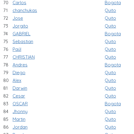
70
Carlos
Bogota
71
chanchukas
Quito
72
Jose
Quito
73
Jorgito
Quito
74
GABRIEL
Bogota
75
Sebastian
Quito
76
Paúl
Quito
77
CHRISTIAN
Quito
78
Andres
Bogota
79
Diego
Quito
80
Alex
Quito
81
Darwin
Quito
82
Cesar
Quito
83
OSCAR
Bogota
84
Jhonny
Quito
85
Martin
Quito
86
Jordan
Quito