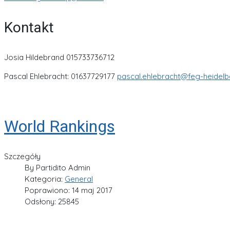
Kontakt
Josia Hildebrand 015733736712
Pascal Ehlebracht: 01637729177
pascal.ehlebracht@feg-heidelb
World Rankings
Szczegóły
By
Partidito Admin
Kategoria:
General
Poprawiono: 14 maj 2017
Odsłony: 25845