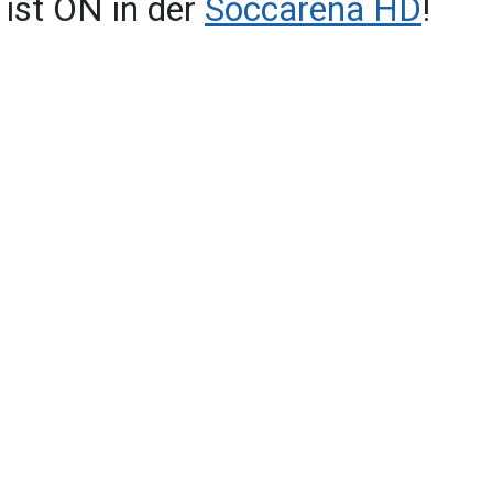
ist ON in der
Soccarena HD
!