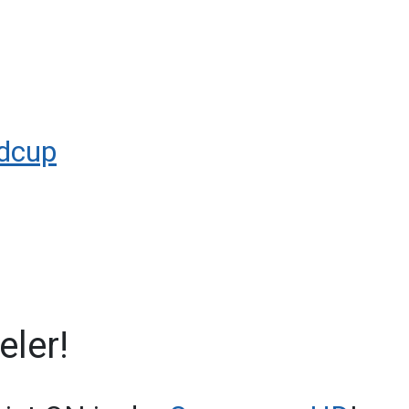
dcup
eler!