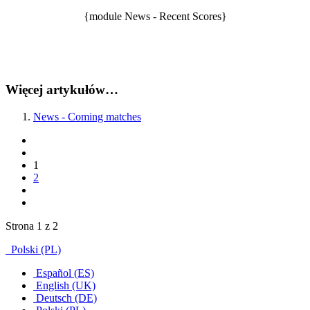
{module News - Recent Scores}
Więcej artykułów…
News - Coming matches
1
2
Strona 1 z 2
Polski (PL)
Español (ES)
English (UK)
Deutsch (DE)