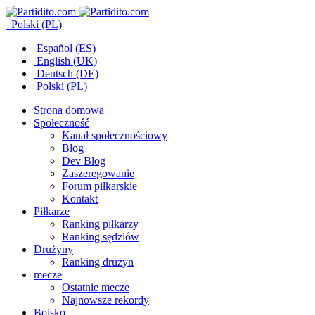
Polski (PL)
Español (ES)
English (UK)
Deutsch (DE)
Polski (PL)
Strona domowa
Społeczność
Kanał społecznościowy
Blog
Dev Blog
Zaszeregowanie
Forum piłkarskie
Kontakt
Piłkarze
Ranking piłkarzy
Ranking sędziów
Drużyny
Ranking drużyn
mecze
Ostatnie mecze
Najnowsze rekordy
Boisko