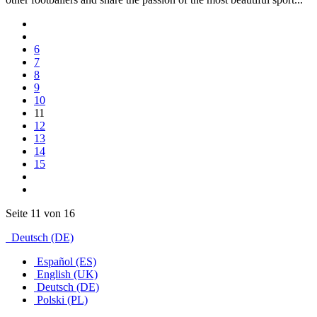
6
7
8
9
10
11
12
13
14
15
Seite 11 von 16
Deutsch (DE)
Español (ES)
English (UK)
Deutsch (DE)
Polski (PL)