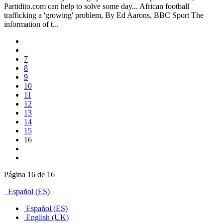
Partidito.com can help to solve some day... African football
trafficking a 'growing' problem, By Ed Aarons, BBC Sport The
information of t...
7
8
9
10
11
12
13
14
15
16
Página 16 de 16
Español (ES)
Español (ES)
English (UK)