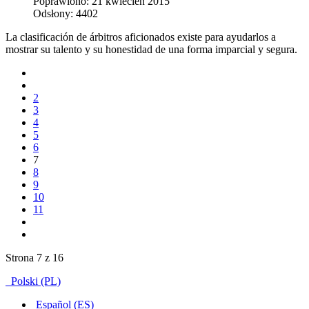
Poprawiono: 21 kwiecień 2015
Odsłony: 4402
La clasificación de árbitros aficionados existe para ayudarlos a
mostrar su talento y su honestidad de una forma imparcial y segura.
2
3
4
5
6
7
8
9
10
11
Strona 7 z 16
Polski (PL)
Español (ES)