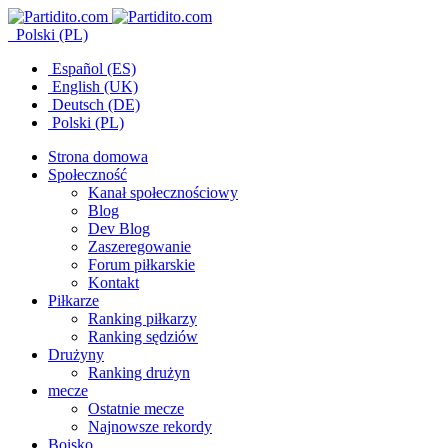
Polski (PL)
Español (ES)
English (UK)
Deutsch (DE)
Polski (PL)
Strona domowa
Społeczność
Kanał społecznościowy
Blog
Dev Blog
Zaszeregowanie
Forum piłkarskie
Kontakt
Piłkarze
Ranking piłkarzy
Ranking sędziów
Drużyny
Ranking drużyn
mecze
Ostatnie mecze
Najnowsze rekordy
Boisko