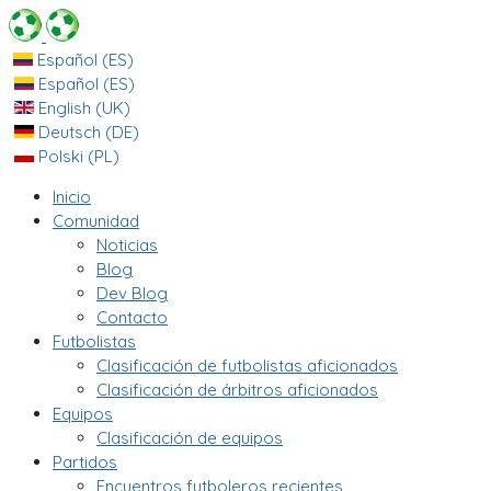
Español (ES)
Español (ES)
English (UK)
Deutsch (DE)
Polski (PL)
Inicio
Comunidad
Noticias
Blog
Dev Blog
Contacto
Futbolistas
Clasificación de futbolistas aficionados
Clasificación de árbitros aficionados
Equipos
Clasificación de equipos
Partidos
Encuentros futboleros recientes