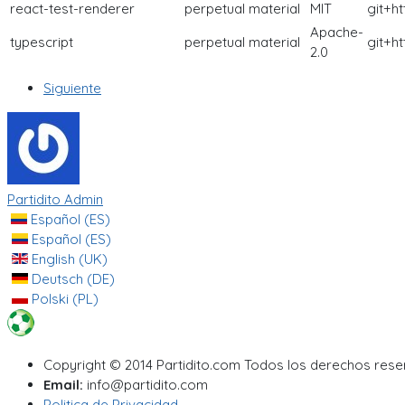
react-test-renderer
perpetual
material
MIT
git+h
Apache-
typescript
perpetual
material
git+h
2.0
Siguiente
Partidito Admin
Español (ES)
Español (ES)
English (UK)
Deutsch (DE)
Polski (PL)
Copyright © 2014 Partidito.com Todos los derechos res
Email:
info@partidito.com
Politica de Privacidad