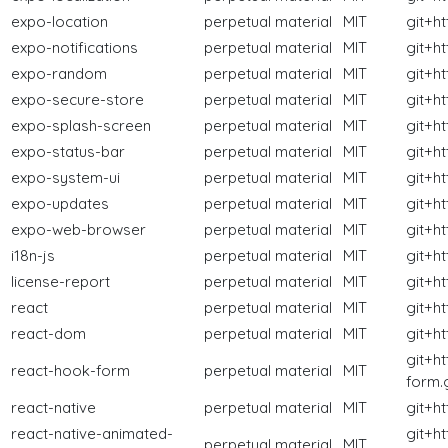
expo-location
perpetual
material
MIT
git+h
expo-notifications
perpetual
material
MIT
git+h
expo-random
perpetual
material
MIT
git+h
expo-secure-store
perpetual
material
MIT
git+h
expo-splash-screen
perpetual
material
MIT
git+h
expo-status-bar
perpetual
material
MIT
git+h
expo-system-ui
perpetual
material
MIT
git+h
expo-updates
perpetual
material
MIT
git+h
expo-web-browser
perpetual
material
MIT
git+h
i18n-js
perpetual
material
MIT
git+h
license-report
perpetual
material
MIT
git+h
react
perpetual
material
MIT
git+h
react-dom
perpetual
material
MIT
git+h
git+h
react-hook-form
perpetual
material
MIT
form.g
react-native
perpetual
material
MIT
git+h
react-native-animated-
git+h
perpetual
material
MIT