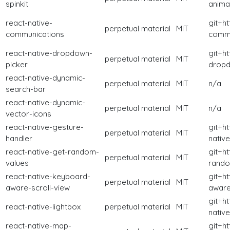
spinkit
animat
react-native-
git+h
perpetual
material
MIT
communications
commu
react-native-dropdown-
git+h
perpetual
material
MIT
picker
dropd
react-native-dynamic-
perpetual
material
MIT
n/a
search-bar
react-native-dynamic-
perpetual
material
MIT
n/a
vector-icons
react-native-gesture-
git+h
perpetual
material
MIT
handler
native
react-native-get-random-
git+h
perpetual
material
MIT
values
rando
react-native-keyboard-
git+h
perpetual
material
MIT
aware-scroll-view
aware-
git+ht
react-native-lightbox
perpetual
material
MIT
native
react-native-map-
git+h