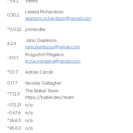
^3.4.2
Venits
Leland Richardson
0.30.2
leland.m.richardson@gmail.com
^0.0.22
jrichardlai
Janic Duplessis
4.2.4
janicduplessis@gmail.com
Krzysztof Magiera
~3.11.1
krzys.magiera@gmail.com
^0.1.7
Adrian Carolli
0.17.7
Nicolas Gallagher
The Babel Team
^7.12.9
https://babel.dev/team
8
~17.0.21
n/a
~0.67.6
n/a
^26.6.3
n/a
^45.0.0
n/a