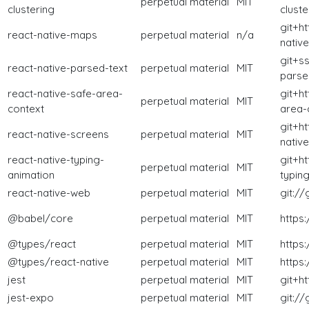
perpetual
material
MIT
clustering
cluste
git+h
react-native-maps
perpetual
material
n/a
nativ
git+ss
react-native-parsed-text
perpetual
material
MIT
parsed
react-native-safe-area-
git+h
perpetual
material
MIT
context
area-
git+h
react-native-screens
perpetual
material
MIT
native
react-native-typing-
git+h
perpetual
material
MIT
animation
typing
react-native-web
perpetual
material
MIT
git:/
@babel/core
perpetual
material
MIT
https
@types/react
perpetual
material
MIT
https
@types/react-native
perpetual
material
MIT
https
jest
perpetual
material
MIT
git+h
jest-expo
perpetual
material
MIT
git:/