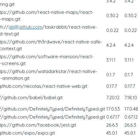
3.4.2
3.4.2
ring.git
ttps://github.com/react-native-maps/react-
0.30.2
0.30.2
e-maps.git
h://
git@github.com
/taskrabbit/react-native-
0.0.22
0.0.22
-text.git
ttps://github.com/th3rdwave/react-native-safe-
4.2.4
4.2.4
context.git
ttps://github.com/software-mansion/react-
3.11.1
3.11.1
-screens.git
ttps://github.com/watadarkstar/react-native-
0.1.7
0.1.7
-animation.git
/github.com/necolas/react-native-web.git
0.17.7
0.17.7
://github.com/babel/babel.git
7.20.12
7.18.10
://github.com/DefinitelyTyped/DefinitelyTyped.git
17.0.53
17.0.4
://github.com/DefinitelyTyped/DefinitelyTyped.git
0.67.17
0.67.12
ttps://github.com/facebook/jest.git
26.6.3
26.6.3
/github.com/expo/expo.git
45.0.1
45.0.1