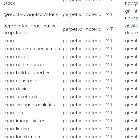
stack
naviga
git+h
@react-navigation/stack
perpetual
material
MIT
naviga
deprecated-react-native-
git@g
perpetual
material
MIT
prop-types
depre
expo
perpetual
material
MIT
git+h
expo-apple-authentication
perpetual
material
MIT
git+h
expo-asset
perpetual
material
MIT
git+h
expo-auth-session
perpetual
material
MIT
git+h
expo-build-properties
perpetual
material
MIT
git+h
expo-constants
perpetual
material
MIT
git+h
expo-device
perpetual
material
MIT
git+h
expo-facebook
perpetual
material
MIT
git+h
expo-firebase-analytics
perpetual
material
MIT
git+h
expo-font
perpetual
material
MIT
git+h
expo-image-picker
perpetual
material
MIT
git+h
expo-linking
perpetual
material
MIT
git+h
expo-localization
perpetual
material
MIT
git+h