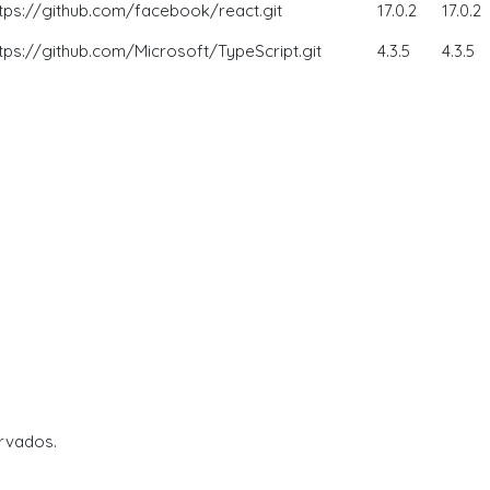
ttps://github.com/facebook/react.git
17.0.2
17.0.2
ttps://github.com/Microsoft/TypeScript.git
4.3.5
4.3.5
ervados.