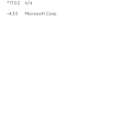
^17.0.2
n/a
~4.3.5
Microsoft Corp.