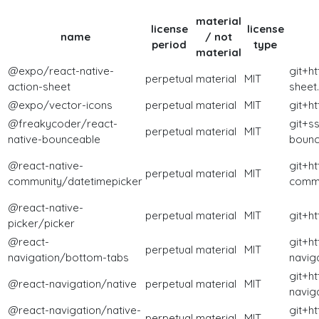
material
license
license
name
/ not
period
type
material
@expo/react-native-
git+h
perpetual
material
MIT
action-sheet
sheet.
@expo/vector-icons
perpetual
material
MIT
git+h
@freakycoder/react-
git+ss
perpetual
material
MIT
native-bounceable
bounc
@react-native-
git+h
perpetual
material
MIT
community/datetimepicker
commu
@react-native-
perpetual
material
MIT
git+ht
picker/picker
@react-
git+h
perpetual
material
MIT
navigation/bottom-tabs
naviga
git+h
@react-navigation/native
perpetual
material
MIT
naviga
@react-navigation/native-
git+h
perpetual
material
MIT