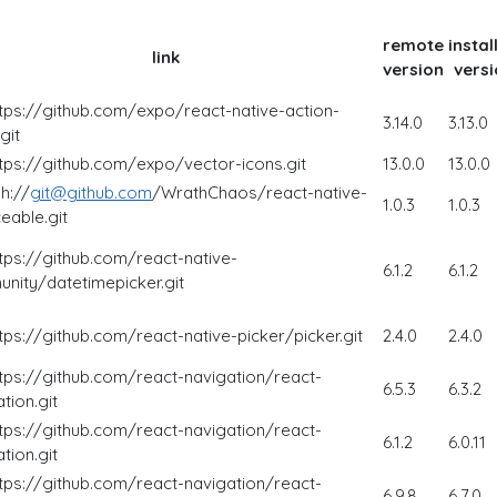
remote
instal
link
version
versi
ttps://github.com/expo/react-native-action-
3.14.0
3.13.0
git
ttps://github.com/expo/vector-icons.git
13.0.0
13.0.0
h://
git@github.com
/WrathChaos/react-native-
1.0.3
1.0.3
eable.git
ttps://github.com/react-native-
6.1.2
6.1.2
nity/datetimepicker.git
tps://github.com/react-native-picker/picker.git
2.4.0
2.4.0
ttps://github.com/react-navigation/react-
6.5.3
6.3.2
tion.git
ttps://github.com/react-navigation/react-
6.1.2
6.0.11
tion.git
ttps://github.com/react-navigation/react-
6.9.8
6.7.0