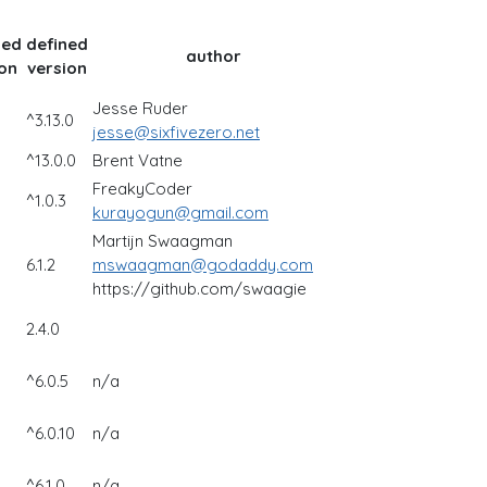
led
defined
author
on
version
Jesse Ruder
^3.13.0
jesse@sixfivezero.net
^13.0.0
Brent Vatne
FreakyCoder
^1.0.3
kurayogun@gmail.com
Martijn Swaagman
6.1.2
mswaagman@godaddy.com
https://github.com/swaagie
2.4.0
^6.0.5
n/a
^6.0.10
n/a
^6.1.0
n/a