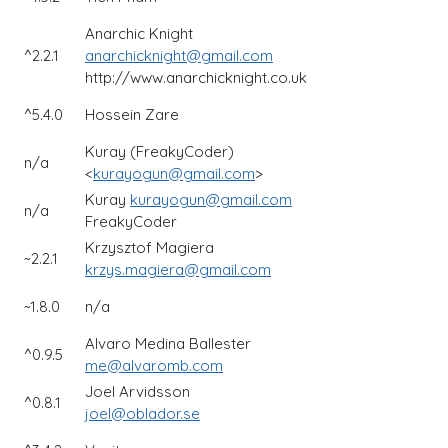
Anarchic Knight
^2.2.1
anarchicknight@gmail.com
http://www.anarchicknight.co.uk
^5.4.0
Hossein Zare
Kuray (FreakyCoder)
n/a
<
kurayogun@gmail.com
>
Kuray
kurayogun@gmail.com
n/a
FreakyCoder
Krzysztof Magiera
~2.2.1
krzys.magiera@gmail.com
~1.8.0
n/a
Alvaro Medina Ballester
^0.9.5
me@alvaromb.com
Joel Arvidsson
^0.8.1
joel@oblador.se