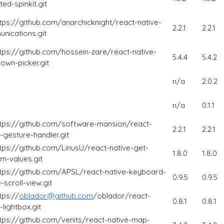
ed-spinkit.git
ttps://github.com/anarchicknight/react-native-
2.2.1
2.2.1
nications.git
ttps://github.com/hossein-zare/react-native-
5.4.4
5.4.2
own-picker.git
n/a
2.0.2
n/a
0.1.1
ttps://github.com/software-mansion/react-
2.2.1
2.2.1
-gesture-handler.git
ttps://github.com/LinusU/react-native-get-
1.8.0
1.8.0
m-values.git
ttps://github.com/APSL/react-native-keyboard-
0.9.5
0.9.5
scroll-view.git
tps://
oblador@github.com
/oblador/react-
0.8.1
0.8.1
-lightbox.git
ttps://github.com/venits/react-native-map-