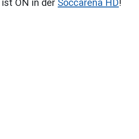
ist ON in der
Soccarena HD
!