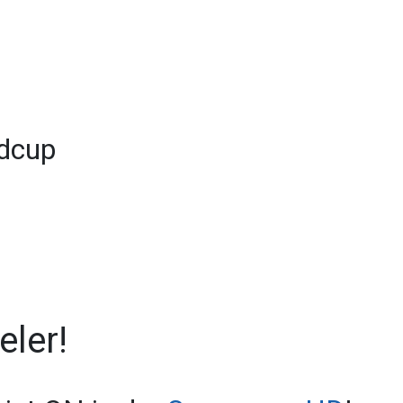
dcup
eler!