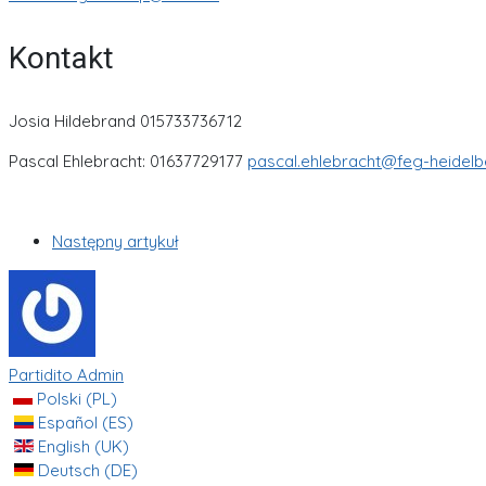
Kontakt
Josia Hildebrand 015733736712
Pascal Ehlebracht: 01637729177
pascal.ehlebracht@feg-heidelb
Następny artykuł
Partidito Admin
Polski (PL)
Español (ES)
English (UK)
Deutsch (DE)