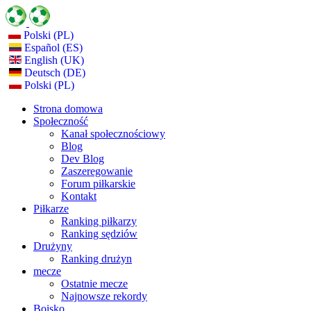
Polski (PL)
Español (ES)
English (UK)
Deutsch (DE)
Polski (PL)
Strona domowa
Społeczność
Kanał społecznościowy
Blog
Dev Blog
Zaszeregowanie
Forum piłkarskie
Kontakt
Piłkarze
Ranking piłkarzy
Ranking sędziów
Drużyny
Ranking drużyn
mecze
Ostatnie mecze
Najnowsze rekordy
Boisko