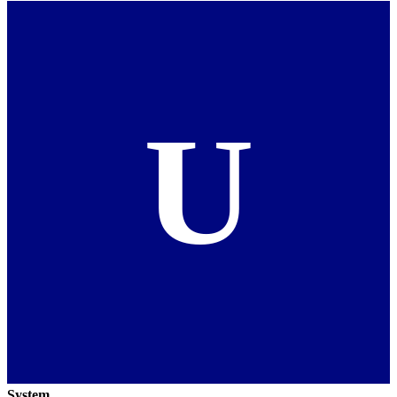
U
System