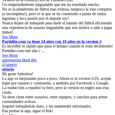
Un emprendimiento inigualable que me ha enseñado mucho.
No es la plataforma de fútbol mas exitosa, tampoco la mas completa
(o incompleta!), pero es la que se ha construido a punta de sudor,
lagrimas y loca pasión por el deporte rey!
Nunca dejare de trabajarle para darle al mundo del fútbol aficionado
una experiencia de usuario inigualable que nos motive a salir a jugar
fútbol!
See More
Partidito.com ya tiene 14 años con 10 años en la version 3
Es increíble lo rápido que pasa el tiempo cuando te estas divirtiendo!
Partidito.com este año c ...
See More
asierraserna
liked this
sirnejo
Mi gente futbolera!
La app va mejorando poco a poco. Ahora es la version 0.05, acepta
login por usuario y contraseña, y también por Facebook y Google.
La traducción a español va bien, pero la version en ingles aun esta
cruda.
Ya tiene chats entre usuarios, entre equipos, y canchas para armar
comunidades activas.
Seguiré trabajándole duro, y los mantendré informados.
Paa probar la app, sigue el link!