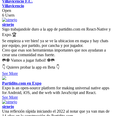
Villavicencio F.C.
Villavicencio
Open
6 Users
sirnejo
Sigo trabajandole duro a la app de partidito.com en React-Native y
Expo.🏆
Se empieza a ver bien! ya se ve la ubicacion en mapa y hay chats
por equipo, por partido, por cancha y por jugador.
Creo que esas son herramientas importantes que nos ayudaran a
crear una comunidad mas fuerte.
🥅⚽ Vamos a jugar futbol! ⚽🥅
👇 Quieres probar la app en Beta 👇
See More
Partidito.com en Expo
Expo is an open-source platform for making universal native apps
for Android, iOS, and the web with JavaScript and React.
See More
sirnejo
Una reflexión rápida iniciando el 2022 al notar que ya van mas de
14 años en la construcción de Partidito.com.