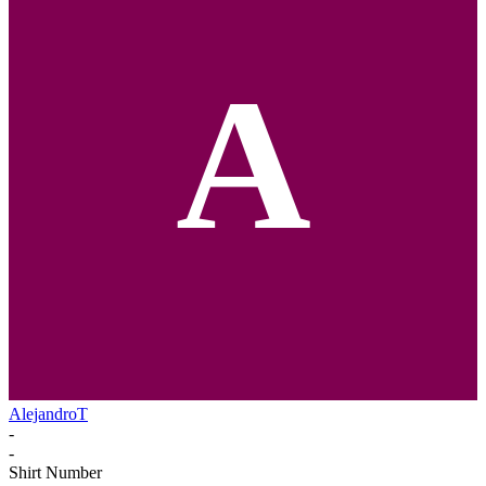
A
AlejandroT
-
-
Shirt Number