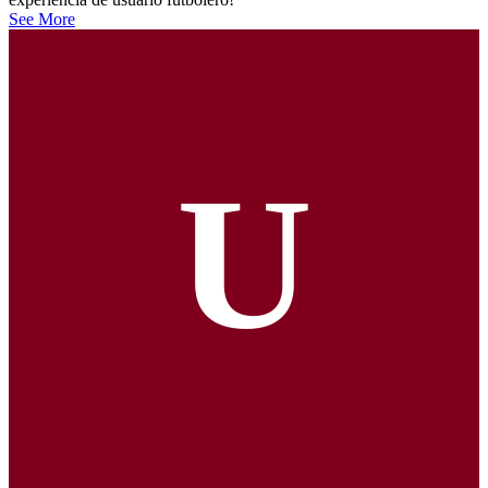
See More
U