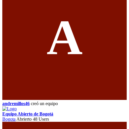
A
andremillos46
creó un equipo
Equipo Abierto de Bogotá
Bogota
Abrierto
48 Users