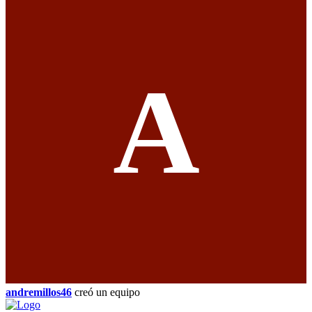
A
andremillos46
creó un equipo