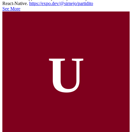
React-Native.
https://expo.dev/@sirnejo/partidito
See More
U