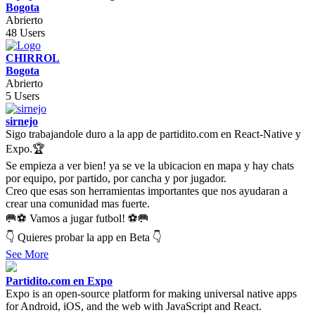
Bogota
Abrierto
48 Users
CHIRROL
Bogota
Abrierto
5 Users
sirnejo
Sigo trabajandole duro a la app de partidito.com en React-Native y
Expo.🏆
Se empieza a ver bien! ya se ve la ubicacion en mapa y hay chats
por equipo, por partido, por cancha y por jugador.
Creo que esas son herramientas importantes que nos ayudaran a
crear una comunidad mas fuerte.
🥅⚽ Vamos a jugar futbol! ⚽🥅
👇 Quieres probar la app en Beta 👇
See More
Partidito.com en Expo
Expo is an open-source platform for making universal native apps
for Android, iOS, and the web with JavaScript and React.