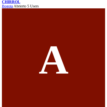
CHIRROL
Bogota
Abrierto
5 Users
A