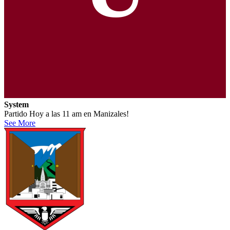
System
Partido Hoy a las 11 am en Manizales!
See More