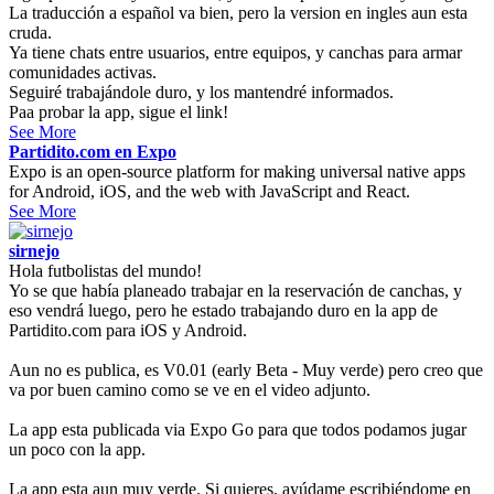
La traducción a español va bien, pero la version en ingles aun esta
cruda.
Ya tiene chats entre usuarios, entre equipos, y canchas para armar
comunidades activas.
Seguiré trabajándole duro, y los mantendré informados.
Paa probar la app, sigue el link!
See More
Partidito.com en Expo
Expo is an open-source platform for making universal native apps
for Android, iOS, and the web with JavaScript and React.
See More
sirnejo
Hola futbolistas del mundo!
Yo se que había planeado trabajar en la reservación de canchas, y
eso vendrá luego, pero he estado trabajando duro en la app de
Partidito.com para iOS y Android.
Aun no es publica, es V0.01 (early Beta - Muy verde) pero creo que
va por buen camino como se ve en el video adjunto.
La app esta publicada via Expo Go para que todos podamos jugar
un poco con la app.
La app esta aun muy verde. Si quieres, ayúdame escribiéndome en