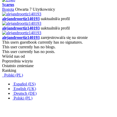
Scarus
Bogota
Otwarta
7 Użytkownicy
alejandroortiz140193
uaktualnił/a profil
alejandroortiz140193
uaktualnił/a profil
alejandroortiz140193
zarejestrował/a się na stronie
This users guestbook currently has no signatures.
This user currently has no blogs.
This user currently has no posts.
Wśród nas od
Poprzednia wizyta
Ostatnio zmieniane
Ranking
Polski (PL)
Español (ES)
English (UK)
Deutsch (DE)
Polski (PL)