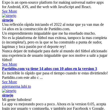
Expo is an open-source platform for making universal native apps
for Android, iOS, and the web with JavaScript and React.
See More
sirnejo
Una reflexión rápida iniciando el 2022 al notar que ya van mas de
14 años en la construcción de Partidito.com.
Un emprendimiento inigualable que me ha enseñado mucho.
No es la plataforma de fútbol mas exitosa, tampoco la mas completa
(o incompleta!), pero es la que se ha construido a punta de sudor,
lagrimas y loca pasión por el deporte rey!
Nunca dejare de trabajarle para darle al mundo del fútbol aficionado
una experiencia de usuario inigualable que nos motive a salir a jugar
fútbol!
See More
Partidito.com ya tiene 14 años con 10 años en la version 3
Es increíble lo rápido que pasa el tiempo cuando te estas divirtiendo!
Partidito.com este año c ...
See More
asierraserna
lubi to
sirnejo
Mi gente futbolera!
La app va mejorando poco a poco. Ahora es la version 0.05, acepta
login por usuario y contraseña, y también por Facebook y Google.