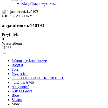
Klasyfikacja wysokości
NIEPOŁĄCZONY
alejandroortiz140193
Przyjaciele
0
Wyświetlenia
11268
Informacje kontaktowe
Blogi
0
Fora
Przyjaciele
_UE_FOOTBALLER_PROFILE
_UE_TEAMS
Aktywność
Księga Gości
Blog
Ściana
More