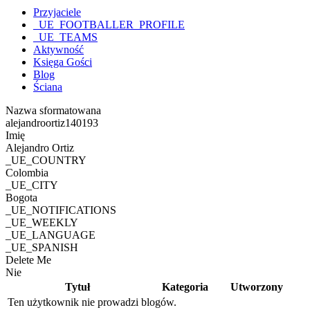
Przyjaciele
_UE_FOOTBALLER_PROFILE
_UE_TEAMS
Aktywność
Księga Gości
Blog
Ściana
Nazwa sformatowana
alejandroortiz140193
Imię
Alejandro Ortiz
_UE_COUNTRY
Colombia
_UE_CITY
Bogota
_UE_NOTIFICATIONS
_UE_WEEKLY
_UE_LANGUAGE
_UE_SPANISH
Delete Me
Nie
Tytuł
Kategoria
Utworzony
Ten użytkownik nie prowadzi blogów.