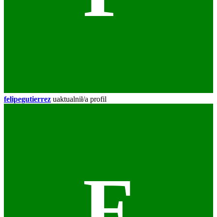
felipegutierrez
uaktualnił/a profil
F