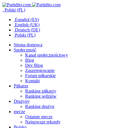
Polski (PL)
Español (ES)
English (UK)
Deutsch (DE)
Polski (PL)
Strona domowa
Społeczność
Kanał społecznościowy
Blog
Dev Blog
Zaszeregowanie
Forum piłkarskie
Kontakt
Piłkarze
Ranking piłkarzy
Ranking sędziów
Drużyny
Ranking drużyn
mecze
Ostatnie mecze
Najnowsze rekordy
Boisko