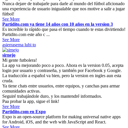
Nunca dejare de trabajarle para darle al mundo del fútbol aficionado
una experiencia de usuario inigualable que nos motive a salir a jugar
fútbol!
See More
Partidito.com ya tiene 14 años con 10 años en la version 3
Es increíble lo rápido que pasa el tiempo cuando te estas divirtiendo!
Partidito.com este año c ...
See More
asierraserna
lubi to
sirnejo
Mi gente futbolera!
La app va mejorando poco a poco. Ahora es la version 0.05, acepta
login por usuario y contraseña, y también por Facebook y Google.
La traducción a español va bien, pero la version en ingles aun esta
cruda.
Ya tiene chats entre usuarios, entre equipos, y canchas para armar
comunidades activas.
Seguiré trabajándole duro, y los mantendré informados.
Paa probar la app, sigue el link!
See More
Partidito.com en Expo
Expo is an open-source platform for making universal native apps
for Android, iOS, and the web with JavaScript and React.
See More