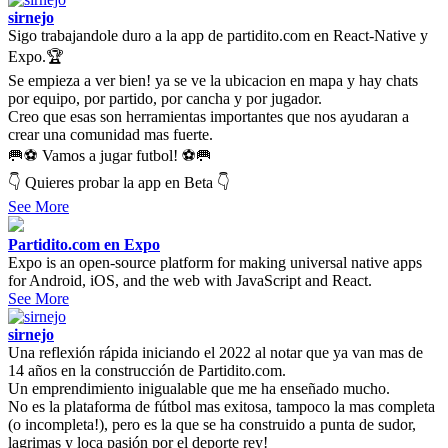
sirnejo
Sigo trabajandole duro a la app de partidito.com en React-Native y
Expo.🏆
Se empieza a ver bien! ya se ve la ubicacion en mapa y hay chats
por equipo, por partido, por cancha y por jugador.
Creo que esas son herramientas importantes que nos ayudaran a
crear una comunidad mas fuerte.
🥅⚽ Vamos a jugar futbol! ⚽🥅
👇 Quieres probar la app en Beta 👇
See More
Partidito.com en Expo
Expo is an open-source platform for making universal native apps
for Android, iOS, and the web with JavaScript and React.
See More
sirnejo
Una reflexión rápida iniciando el 2022 al notar que ya van mas de
14 años en la construcción de Partidito.com.
Un emprendimiento inigualable que me ha enseñado mucho.
No es la plataforma de fútbol mas exitosa, tampoco la mas completa
(o incompleta!), pero es la que se ha construido a punta de sudor,
lagrimas y loca pasión por el deporte rey!