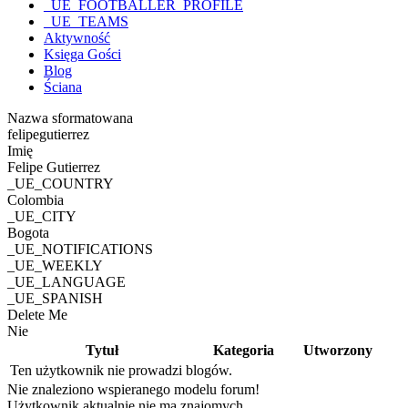
_UE_FOOTBALLER_PROFILE
_UE_TEAMS
Aktywność
Księga Gości
Blog
Ściana
Nazwa sformatowana
felipegutierrez
Imię
Felipe Gutierrez
_UE_COUNTRY
Colombia
_UE_CITY
Bogota
_UE_NOTIFICATIONS
_UE_WEEKLY
_UE_LANGUAGE
_UE_SPANISH
Delete Me
Nie
Tytuł
Kategoria
Utworzony
Ten użytkownik nie prowadzi blogów.
Nie znaleziono wspieranego modelu forum!
Użytkownik aktualnie nie ma znajomych.