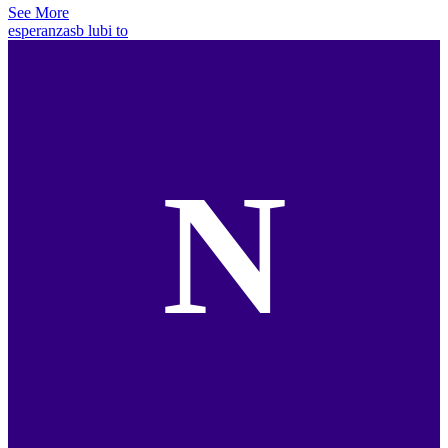
See More
esperanzasb
lubi to
N