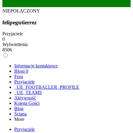
NIEPOŁĄCZONY
felipegutierrez
Przyjaciele
0
Wyświetlenia
8506
Informacje kontaktowe
Blogi
0
Fora
Przyjaciele
_UE_FOOTBALLER_PROFILE
_UE_TEAMS
Aktywność
Księga Gości
Blog
Ściana
More
Przyjaciele