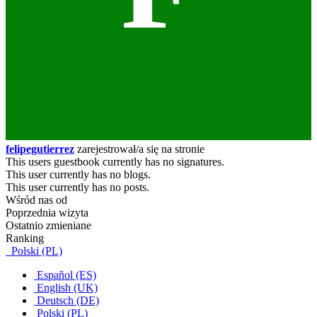
felipegutierrez
zarejestrował/a się na stronie
This users guestbook currently has no signatures.
This user currently has no blogs.
This user currently has no posts.
Wśród nas od
Poprzednia wizyta
Ostatnio zmieniane
Ranking
Polski (PL)
Español (ES)
English (UK)
Deutsch (DE)
Polski (PL)