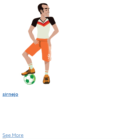
sirnejo
Sigo trabajandole duro a la app de partidito.com en React-Nat
Se empieza a ver bien! ya se ve la ubicacion en mapa y hay cha
Creo que esas son herramientas importantes que nos ayudara
🥅⚽ Vamos a jugar futbol! ⚽🥅
👇 Quieres probar la app en Beta 👇
See More