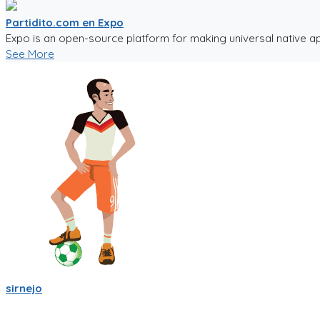
Partidito.com en Expo
Expo is an open-source platform for making universal native ap
See More
sirnejo
Una reflexión rápida iniciando el 2022 al notar que ya van mas 
Un emprendimiento inigualable que me ha enseñado mucho.