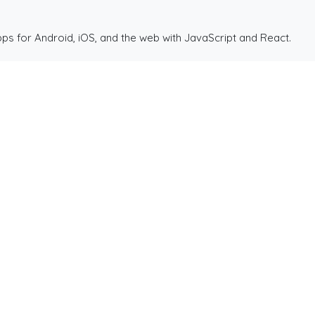
ps for Android, iOS, and the web with JavaScript and React.
de 14 años en la construcción de Partidito.com.