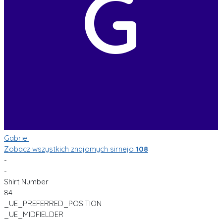
G
Gabriel
Zobacz wszystkich znajomych sirnejo
108
-
-
Shirt Number
84
_UE_PREFERRED_POSITION
_UE_MIDFIELDER