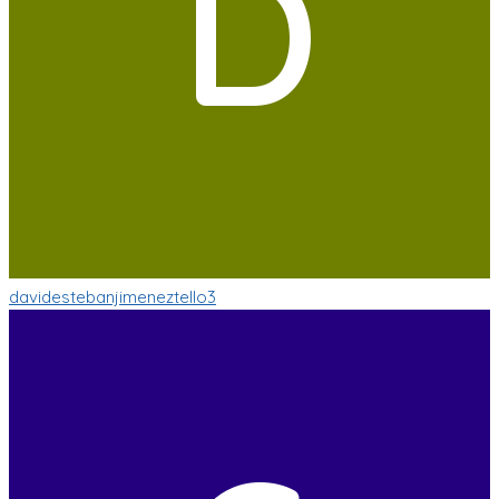
D
davidestebanjimeneztello3