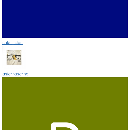
chks_clan
asierraserna