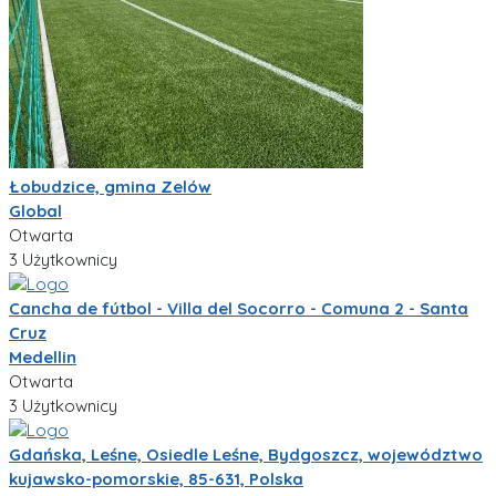
Łobudzice, gmina Zelów
Global
Otwarta
3 Użytkownicy
Cancha de fútbol - Villa del Socorro - Comuna 2 - Santa
Cruz
Medellin
Otwarta
3 Użytkownicy
Gdańska, Leśne, Osiedle Leśne, Bydgoszcz, województwo
kujawsko-pomorskie, 85-631, Polska