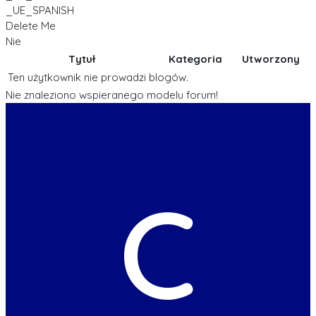
_UE_SPANISH
Delete Me
Nie
Tytuł
Kategoria
Utworzony
Ten użytkownik nie prowadzi blogów.
Nie znaleziono wspieranego modelu forum!
C