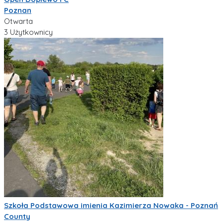
Poznan
Otwarta
3 Użytkownicy
Szkoła Podstawowa imienia Kazimierza Nowaka - Poznań
County