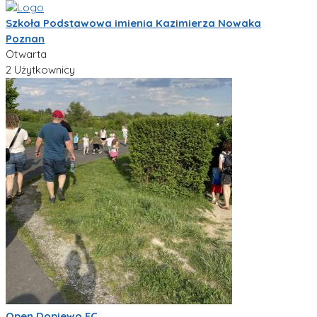
Szkoła Podstawowa imienia Kazimierza Nowaka
Poznan
Otwarta
2 Użytkownicy
Open Dopiewo FC