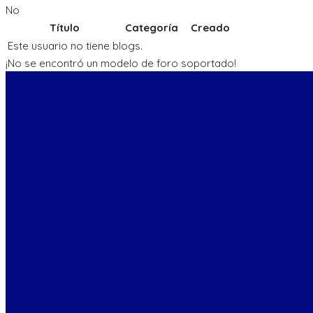
No
Título
Categoría
Creado
Este usuario no tiene blogs.
¡No se encontró un modelo de foro soportado!