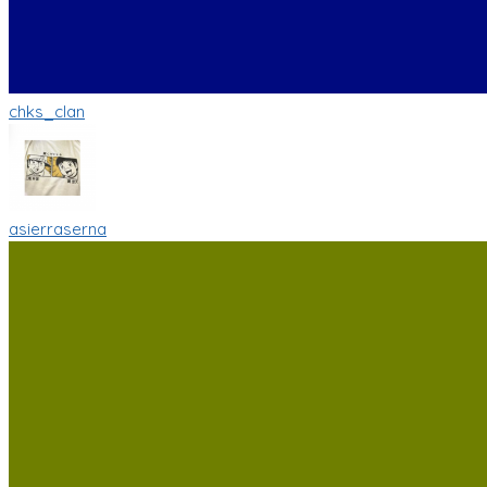
chks_clan
asierraserna