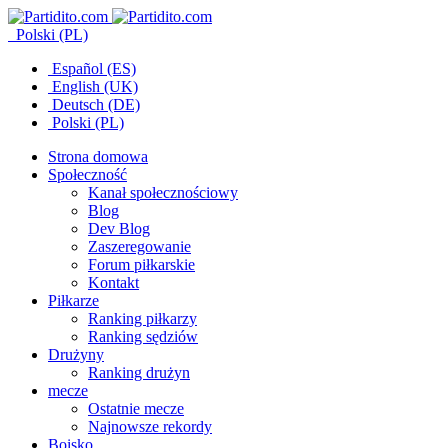
Polski (PL)
Español (ES)
English (UK)
Deutsch (DE)
Polski (PL)
Strona domowa
Społeczność
Kanał społecznościowy
Blog
Dev Blog
Zaszeregowanie
Forum piłkarskie
Kontakt
Piłkarze
Ranking piłkarzy
Ranking sędziów
Drużyny
Ranking drużyn
mecze
Ostatnie mecze
Najnowsze rekordy
Boisko