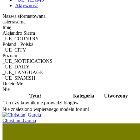
Aktywność
Nazwa sformatowana
asierraserna
Imię
Alejandro Sierra
_UE_COUNTRY
Poland - Polska
_UE_CITY
Poznan
_UE_NOTIFICATIONS
_UE_DAILY
_UE_LANGUAGE
_UE_SPANISH
Delete Me
Nie
Tytuł
Kategoria
Utworzony
Ten użytkownik nie prowadzi blogów.
Nie znaleziono wspieranego modelu forum!
Christian_Garcia