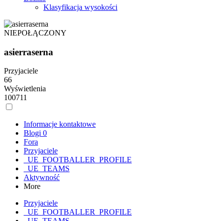
Klasyfikacja wysokości
NIEPOŁĄCZONY
asierraserna
Przyjaciele
66
Wyświetlenia
100711
Informacje kontaktowe
Blogi
0
Fora
Przyjaciele
_UE_FOOTBALLER_PROFILE
_UE_TEAMS
Aktywność
More
Przyjaciele
_UE_FOOTBALLER_PROFILE
_UE_TEAMS