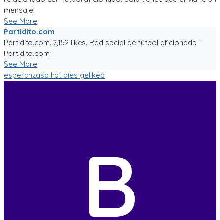
mensaje!
See More
Partidito.com
Partidito.com. 2,152 likes. Red social de fútbol aficionado -
Partidito.com
See More
esperanzasb
hat dies geliked
B