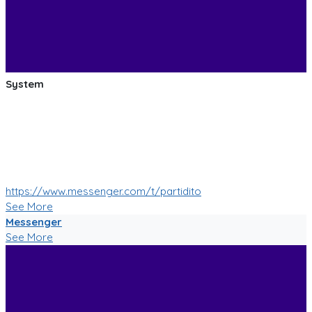
System
:soccer: :smile: :soccer: Las pruebas de las mejoras de
nuestro Bot de Facebook Messenger estan saliendo muy
bien!
Muy pronto tendremos muchas mas nuevas funciones!
:soccer: :smile: :soccer:
https://www.messenger.com/t/partidito
See More
Messenger
See More