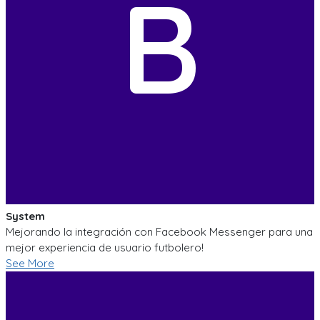
B
System
Mejorando la integración con Facebook Messenger para una
mejor experiencia de usuario futbolero!
See More