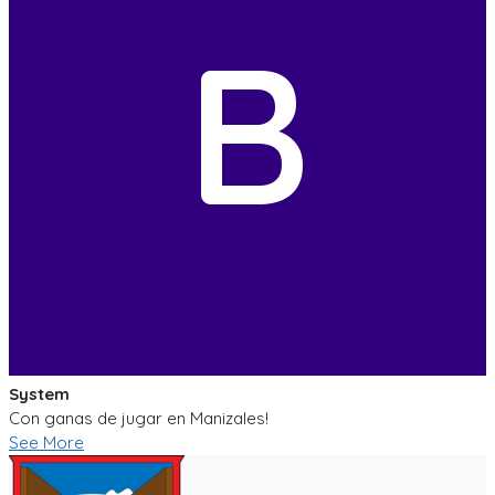
B
System
Con ganas de jugar en Manizales!
See More