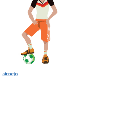
sirnejo
Una reflexión rápida iniciando el 2022 al notar que ya van mas
de 14 años en la construcción de Partidito.com.
Un emprendimiento inigualable que me ha enseñado mucho.
No es la plataforma de fútbol mas exitosa, tampoco la mas
completa (o incompleta!), pero es la que se ha construido a
punta de sudor, lagrimas y loca pasión por el deporte rey!
Nunca dejare de trabajarle para darle al mundo del fútbol
aficionado una experiencia de usuario inigualable que nos
motive a salir a jugar fútbol!