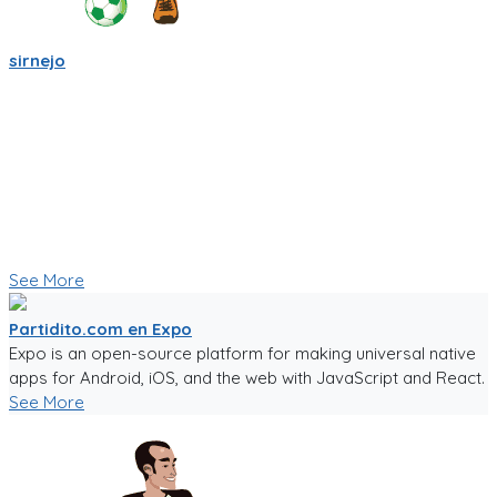
sirnejo
Sigo trabajandole duro a la app de partidito.com en React-
Native y Expo.🏆
Se empieza a ver bien! ya se ve la ubicacion en mapa y hay
chats por equipo, por partido, por cancha y por jugador.
Creo que esas son herramientas importantes que nos
ayudaran a crear una comunidad mas fuerte.
🥅⚽ Vamos a jugar futbol! ⚽🥅
👇 Quieres probar la app en Beta 👇
See More
Partidito.com en Expo
Expo is an open-source platform for making universal native
apps for Android, iOS, and the web with JavaScript and React.
See More