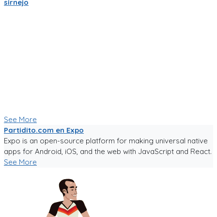
sirnejo
Mi gente futbolera!
La app va mejorando poco a poco. Ahora es la version 0.05,
acepta login por usuario y contraseña, y también por
Facebook y Google.
La traducción a español va bien, pero la version en ingles aun
esta cruda.
Ya tiene chats entre usuarios, entre equipos, y canchas para
armar comunidades activas.
Seguiré trabajándole duro, y los mantendré informados.
Paa probar la app, sigue el link!
See More
Partidito.com en Expo
Expo is an open-source platform for making universal native
apps for Android, iOS, and the web with JavaScript and React.
See More