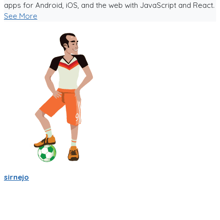
apps for Android, iOS, and the web with JavaScript and React.
See More
sirnejo
Una reflexión rápida iniciando el 2022 al notar que ya van mas
de 14 años en la construcción de Partidito.com.
Un emprendimiento inigualable que me ha enseñado mucho.