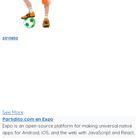
sirnejo
Mi gente futbolera!
La app va mejorando poco a poco. Ahora es la version 0.05,
acepta login por usuario y contraseña, y también por
Facebook y Google.
La traducción a español va bien, pero la version en ingles aun
esta cruda.
Ya tiene chats entre usuarios, entre equipos, y canchas para
armar comunidades activas.
Seguiré trabajándole duro, y los mantendré informados.
Paa probar la app, sigue el link!
See More
Partidito.com en Expo
Expo is an open-source platform for making universal native
apps for Android, iOS, and the web with JavaScript and React.