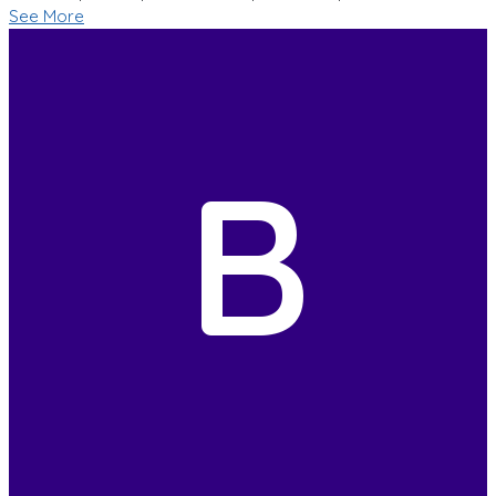
See More
B