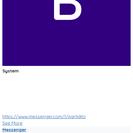
B
System
:soccer: :smile: :soccer: Las pruebas de las mejoras de
nuestro Bot de Facebook Messenger estan saliendo muy
bien!
Muy pronto tendremos muchas mas nuevas funciones!
:soccer: :smile: :soccer:
https://www.messenger.com/t/partidito
See More
Messenger