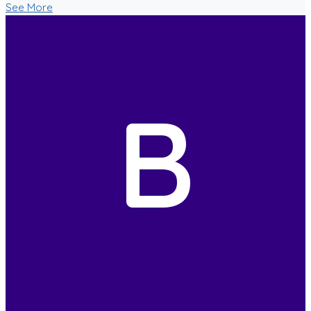
See More
B