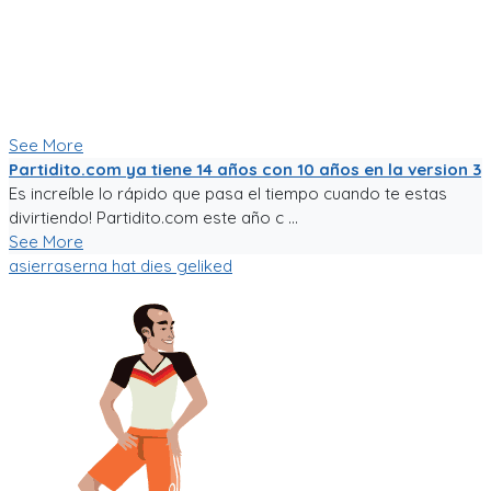
No es la plataforma de fútbol mas exitosa, tampoco la mas
completa (o incompleta!), pero es la que se ha construido a
punta de sudor, lagrimas y loca pasión por el deporte rey!
Nunca dejare de trabajarle para darle al mundo del fútbol
aficionado una experiencia de usuario inigualable que nos
motive a salir a jugar fútbol!
See More
Partidito.com ya tiene 14 años con 10 años en la version 3
Es increíble lo rápido que pasa el tiempo cuando te estas
divirtiendo! Partidito.com este año c ...
See More
asierraserna
hat dies geliked