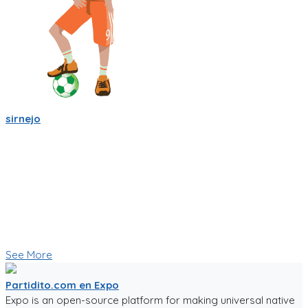
sirnejo
Sigo trabajandole duro a la app de partidito.com en React-
Native y Expo.🏆
Se empieza a ver bien! ya se ve la ubicacion en mapa y hay
chats por equipo, por partido, por cancha y por jugador.
Creo que esas son herramientas importantes que nos
ayudaran a crear una comunidad mas fuerte.
🥅⚽ Vamos a jugar futbol! ⚽🥅
👇 Quieres probar la app en Beta 👇
See More
Partidito.com en Expo
Expo is an open-source platform for making universal native