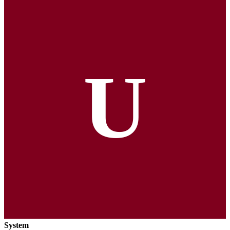
U
System