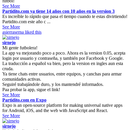
fútbol!
See More
Partidito.com ya tiene 14 años con 10 años en la version 3
Es increíble lo rápido que pasa el tiempo cuando te estas divirtiendo!
Partidito.com este año c ...
See More
asierraserna
liked this
sirnejo
Mi gente futbolera!
La app va mejorando poco a poco. Ahora es la version 0.05, acepta
login por usuario y contraseña, y también por Facebook y Google.
La traducción a español va bien, pero la version en ingles aun esta
cruda.
Ya tiene chats entre usuarios, entre equipos, y canchas para armar
comunidades activas.
Seguiré trabajándole duro, y los mantendré informados.
Paa probar la app, sigue el link!
See More
Partidito.com en Expo
Expo is an open-source platform for making universal native apps
for Android, iOS, and the web with JavaScript and React.
See More
sirnejo