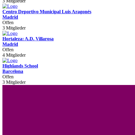
3 Mitglieder
Centro Deportivo Municipal Luis Aragonés
Madrid
Offen
3 Mitglieder
Hortaleza: A.D. Villarosa
Madrid
Offen
4 Mitglieder
Highlands School
Barcelona
Offen
3 Mitglieder