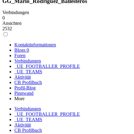
GG_Mario_Rodriguez_Ballesteros
Verbindungen
0
Ansichten
2532
Kontaktinformationen
Blogs
0
Foren
Verbindungen
_UE_FOOTBALLER_PROFILE
_UE_TEAMS
Aktivität
CB Profilbuch
Profil-Blog
Pinnwand
More
Verbindungen
_UE_FOOTBALLER_PROFILE
_UE_TEAMS
Aktivität
CB Profilbuch