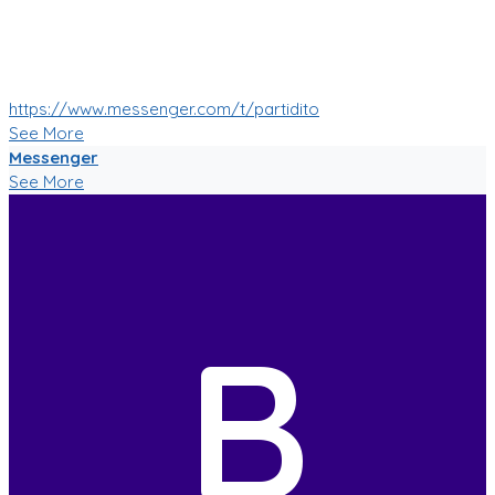
bien!
Muy pronto tendremos muchas mas nuevas funciones!
:soccer: :smile: :soccer:
https://www.messenger.com/t/partidito
See More
Messenger
See More
B