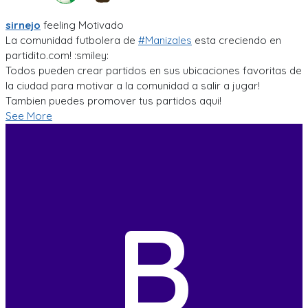
sirnejo
feeling
Motivado
La comunidad futbolera de
#Manizales
esta creciendo en
partidito.com! :smiley:
Todos pueden crear partidos en sus ubicaciones favoritas de
la ciudad para motivar a la comunidad a salir a jugar!
Tambien puedes promover tus partidos aqui!
See More
B