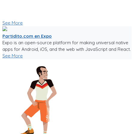
ayudaran a crear una comunidad mas fuerte.
🥅⚽ Vamos a jugar futbol! ⚽🥅
👇 Quieres probar la app en Beta 👇
See More
Partidito.com en Expo
Expo is an open-source platform for making universal native
apps for Android, iOS, and the web with JavaScript and React.
See More