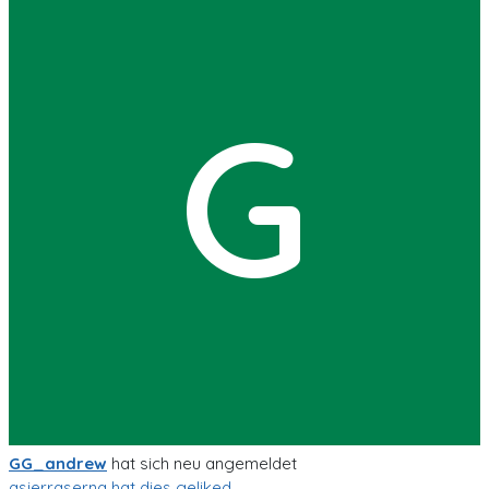
G
GG_andrew
hat sich neu angemeldet
asierraserna
hat dies geliked