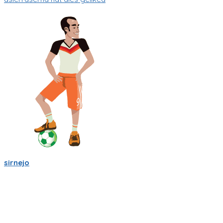
sirnejo
Sigo trabajandole duro a la app de partidito.com en React-
Native y Expo.🏆
Se empieza a ver bien! ya se ve la ubicacion en mapa y hay
chats por equipo, por partido, por cancha y por jugador.
Creo que esas son herramientas importantes que nos