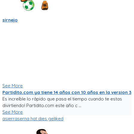
sirnejo
Una reflexión rápida iniciando el 2022 al notar que ya van mas
de 14 años en la construcción de Partidito.com.
Un emprendimiento inigualable que me ha enseñado mucho.
No es la plataforma de fútbol mas exitosa, tampoco la mas
completa (o incompleta!), pero es la que se ha construido a
punta de sudor, lagrimas y loca pasión por el deporte rey!
Nunca dejare de trabajarle para darle al mundo del fútbol
aficionado una experiencia de usuario inigualable que nos
motive a salir a jugar fútbol!
See More
Partidito.com ya tiene 14 años con 10 años en la version 3
Es increíble lo rápido que pasa el tiempo cuando te estas
divirtiendo! Partidito.com este año c ...
See More
asierraserna
hat dies geliked