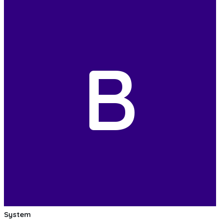
B
System