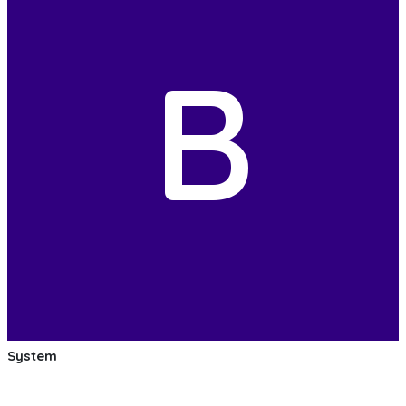
B
System
:soccer: :smile: :soccer: Las pruebas de las mejoras de
nuestro Bot de Facebook Messenger estan saliendo muy