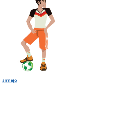
sirnejo
Mi gente futbolera!
La app va mejorando poco a poco. Ahora es la version 0.05,
acepta login por usuario y contraseña, y también por
Facebook y Google.
La traducción a español va bien, pero la version en ingles aun
esta cruda.
Ya tiene chats entre usuarios, entre equipos, y canchas para