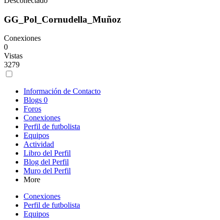
Desconectado
GG_Pol_Cornudella_Muñoz
Conexiones
0
Vistas
3279
Información de Contacto
Blogs
0
Foros
Conexiones
Perfil de futbolista
Equipos
Actividad
Libro del Perfil
Blog del Perfil
Muro del Perfil
More
Conexiones
Perfil de futbolista
Equipos