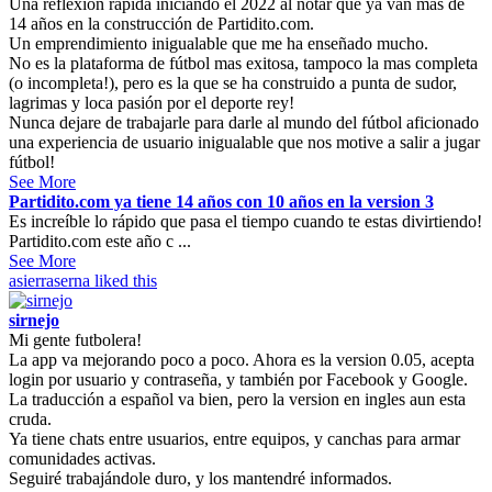
Una reflexión rápida iniciando el 2022 al notar que ya van mas de
14 años en la construcción de Partidito.com.
Un emprendimiento inigualable que me ha enseñado mucho.
No es la plataforma de fútbol mas exitosa, tampoco la mas completa
(o incompleta!), pero es la que se ha construido a punta de sudor,
lagrimas y loca pasión por el deporte rey!
Nunca dejare de trabajarle para darle al mundo del fútbol aficionado
una experiencia de usuario inigualable que nos motive a salir a jugar
fútbol!
See More
Partidito.com ya tiene 14 años con 10 años en la version 3
Es increíble lo rápido que pasa el tiempo cuando te estas divirtiendo!
Partidito.com este año c ...
See More
asierraserna
liked this
sirnejo
Mi gente futbolera!
La app va mejorando poco a poco. Ahora es la version 0.05, acepta
login por usuario y contraseña, y también por Facebook y Google.
La traducción a español va bien, pero la version en ingles aun esta
cruda.
Ya tiene chats entre usuarios, entre equipos, y canchas para armar
comunidades activas.
Seguiré trabajándole duro, y los mantendré informados.