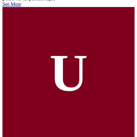
See More
U