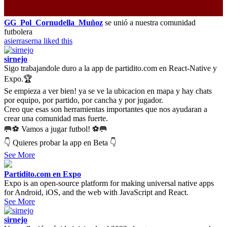
GG_Pol_Cornudella_Muñoz
se unió a nuestra comunidad
futbolera
asierraserna
liked this
sirnejo
Sigo trabajandole duro a la app de partidito.com en React-Native y
Expo.🏆
Se empieza a ver bien! ya se ve la ubicacion en mapa y hay chats
por equipo, por partido, por cancha y por jugador.
Creo que esas son herramientas importantes que nos ayudaran a
crear una comunidad mas fuerte.
🥅⚽ Vamos a jugar futbol! ⚽🥅
👇 Quieres probar la app en Beta 👇
See More
Partidito.com en Expo
Expo is an open-source platform for making universal native apps
for Android, iOS, and the web with JavaScript and React.
See More
sirnejo