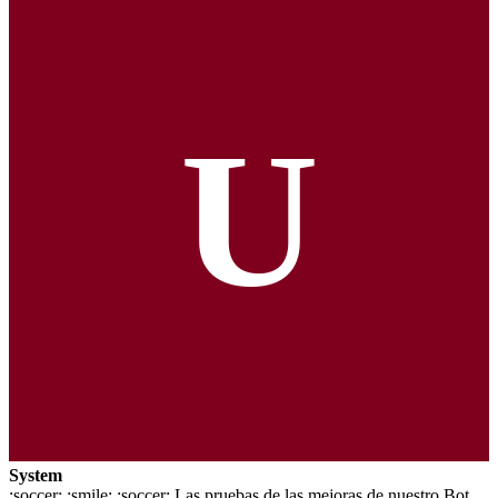
U
System
:soccer: :smile: :soccer: Las pruebas de las mejoras de nuestro Bot