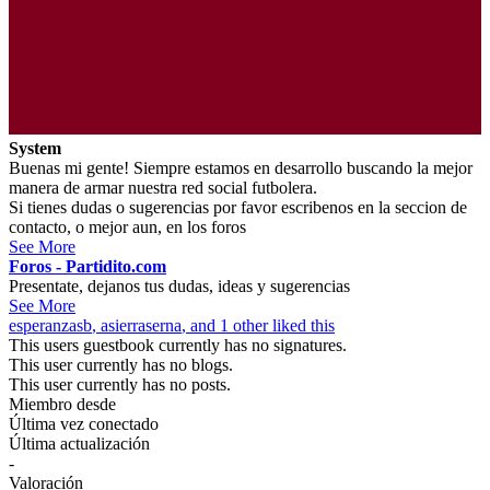
System
Buenas mi gente! Siempre estamos en desarrollo buscando la mejor
manera de armar nuestra red social futbolera.
Si tienes dudas o sugerencias por favor escribenos en la seccion de
contacto, o mejor aun, en los foros
See More
Foros - Partidito.com
Presentate, dejanos tus dudas, ideas y sugerencias
See More
esperanzasb
,
asierraserna
, and 1 other liked this
This users guestbook currently has no signatures.
This user currently has no blogs.
This user currently has no posts.
Miembro desde
Última vez conectado
Última actualización
-
Valoración