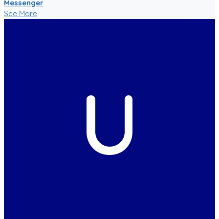
Messenger
See More
U