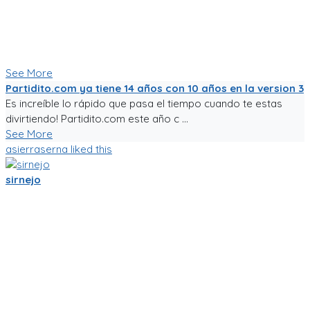
punta de sudor, lagrimas y loca pasión por el deporte rey!
Nunca dejare de trabajarle para darle al mundo del fútbol
aficionado una experiencia de usuario inigualable que nos
motive a salir a jugar fútbol!
See More
Partidito.com ya tiene 14 años con 10 años en la version 3
Es increíble lo rápido que pasa el tiempo cuando te estas
divirtiendo! Partidito.com este año c ...
See More
asierraserna
liked this
sirnejo
Mi gente futbolera!
La app va mejorando poco a poco. Ahora es la version 0.05,
acepta login por usuario y contraseña, y también por
Facebook y Google.
La traducción a español va bien, pero la version en ingles aun
esta cruda.
Ya tiene chats entre usuarios, entre equipos, y canchas para
armar comunidades activas.