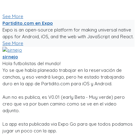
Seguiré trabajándole duro, y los mantendré informados.
Paa probar la app, sigue el link!
See More
Partidito.com en Expo
Expo is an open-source platform for making universal native
apps for Android, iOS, and the web with JavaScript and React.
See More
sirnejo
Hola futbolistas del mundo!
Yo se que había planeado trabajar en la reservación de
canchas, y eso vendrá luego, pero he estado trabajando
duro en la app de Partidito.com para iOS y Android.
Aun no es publica, es V0.01 (early Beta - Muy verde) pero
creo que va por buen camino como se ve en el video
adjunto.
La app esta publicada via Expo Go para que todos podamos
jugar un poco con la app.