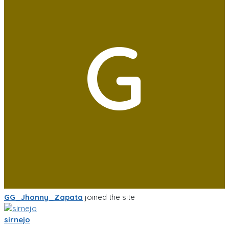
G
GG_Jhonny_Zapata
joined the site
sirnejo