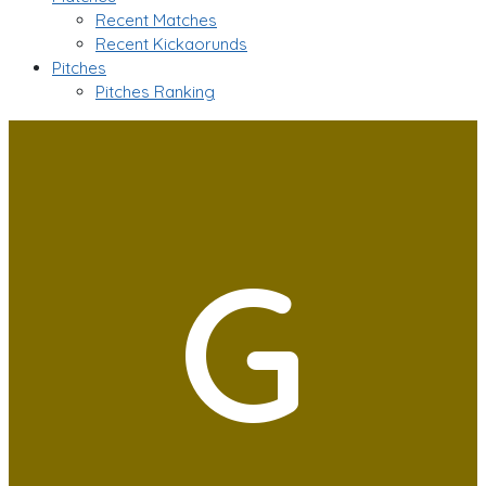
Recent Matches
Recent Kickaorunds
Pitches
Pitches Ranking
G