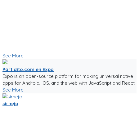
Sigo trabajandole duro a la app de partidito.com en React-
Native y Expo.🏆
Se empieza a ver bien! ya se ve la ubicacion en mapa y hay
chats por equipo, por partido, por cancha y por jugador.
Creo que esas son herramientas importantes que nos
ayudaran a crear una comunidad mas fuerte.
🥅⚽ Vamos a jugar futbol! ⚽🥅
👇 Quieres probar la app en Beta 👇
See More
Partidito.com en Expo
Expo is an open-source platform for making universal native
apps for Android, iOS, and the web with JavaScript and React.
See More
sirnejo
Una reflexión rápida iniciando el 2022 al notar que ya van mas
de 14 años en la construcción de Partidito.com.
Un emprendimiento inigualable que me ha enseñado mucho.
No es la plataforma de fútbol mas exitosa, tampoco la mas
completa (o incompleta!), pero es la que se ha construido a