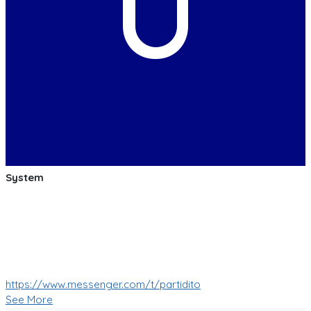
U
System
:soccer: :smile: :soccer: Las pruebas de las mejoras de
nuestro Bot de Facebook Messenger estan saliendo muy
bien!
Muy pronto tendremos muchas mas nuevas funciones!
:soccer: :smile: :soccer:
https://www.messenger.com/t/partidito
See More