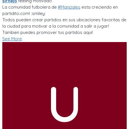
sirnejo
feeling
Motivado
La comunidad futbolera de
#Manizales
esta creciendo en
partidito.com! :smiley:
Todos pueden crear partidos en sus ubicaciones favoritas de
la ciudad para motivar a la comunidad a salir a jugar!
Tambien puedes promover tus partidos aqui!
See More
U