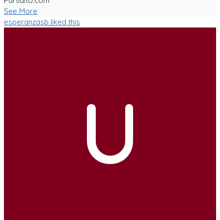
Partidito.com
See More
esperanzasb
liked this
U