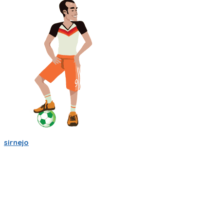
sirnejo
Sigo trabajandole duro a la app de partidito.com en React-
Native y Expo.🏆
Se empieza a ver bien! ya se ve la ubicacion en mapa y hay
chats por equipo, por partido, por cancha y por jugador.
Creo que esas son herramientas importantes que nos
ayudaran a crear una comunidad mas fuerte.
🥅⚽ Vamos a jugar futbol! ⚽🥅