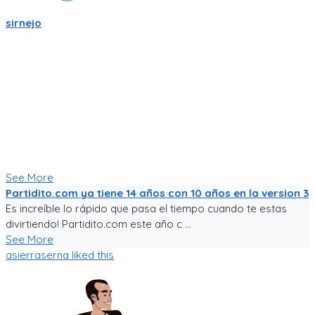
sirnejo
Una reflexión rápida iniciando el 2022 al notar que ya van mas
de 14 años en la construcción de Partidito.com.
Un emprendimiento inigualable que me ha enseñado mucho.
No es la plataforma de fútbol mas exitosa, tampoco la mas
completa (o incompleta!), pero es la que se ha construido a
punta de sudor, lagrimas y loca pasión por el deporte rey!
Nunca dejare de trabajarle para darle al mundo del fútbol
aficionado una experiencia de usuario inigualable que nos
motive a salir a jugar fútbol!
See More
Partidito.com ya tiene 14 años con 10 años en la version 3
Es increíble lo rápido que pasa el tiempo cuando te estas
divirtiendo! Partidito.com este año c ...
See More
asierraserna
liked this