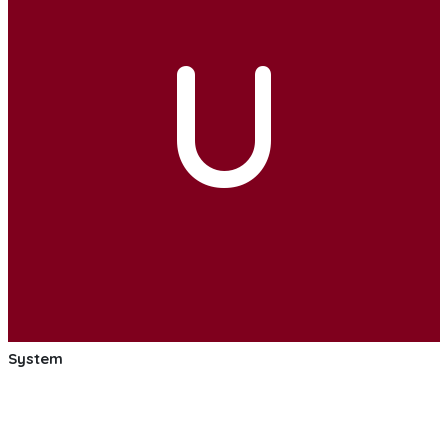
U
System
:soccer: :smile: :soccer: Las pruebas de las mejoras de
nuestro Bot de Facebook Messenger estan saliendo muy
bien!
Muy pronto tendremos muchas mas nuevas funciones!