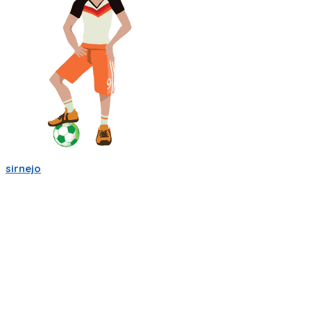
sirnejo
Mi gente futbolera!
La app va mejorando poco a poco. Ahora es la version 0.05,
acepta login por usuario y contraseña, y también por
Facebook y Google.
La traducción a español va bien, pero la version en ingles aun
esta cruda.
Ya tiene chats entre usuarios, entre equipos, y canchas para
armar comunidades activas.
Seguiré trabajándole duro, y los mantendré informados.