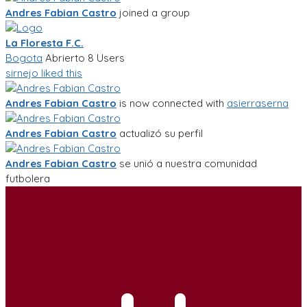
Andres Fabian Castro
joined a group
La Floresta F.C.
Bogota
Abrierto
8 Users
sirnejo
liked this
Andres Fabian Castro
is now connected with
asierraserna
Andres Fabian Castro
actualizó su perfil
Andres Fabian Castro
se unió a nuestra comunidad
futbolera