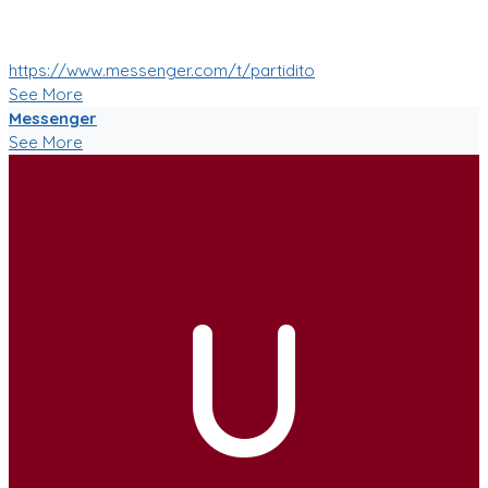
:soccer: :smile: :soccer:
https://www.messenger.com/t/partidito
See More
Messenger
See More
U