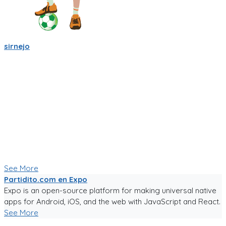
sirnejo
Mi gente futbolera!
La app va mejorando poco a poco. Ahora es la version 0.05,
acepta login por usuario y contraseña, y también por
Facebook y Google.
La traducción a español va bien, pero la version en ingles aun
esta cruda.
Ya tiene chats entre usuarios, entre equipos, y canchas para
armar comunidades activas.
Seguiré trabajándole duro, y los mantendré informados.
Paa probar la app, sigue el link!
See More
Partidito.com en Expo
Expo is an open-source platform for making universal native
apps for Android, iOS, and the web with JavaScript and React.
See More