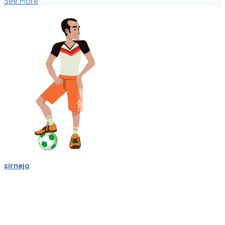
See More
sirnejo
Una reflexión rápida iniciando el 2022 al notar que ya van mas
de 14 años en la construcción de Partidito.com.
Un emprendimiento inigualable que me ha enseñado mucho.
No es la plataforma de fútbol mas exitosa, tampoco la mas
completa (o incompleta!), pero es la que se ha construido a