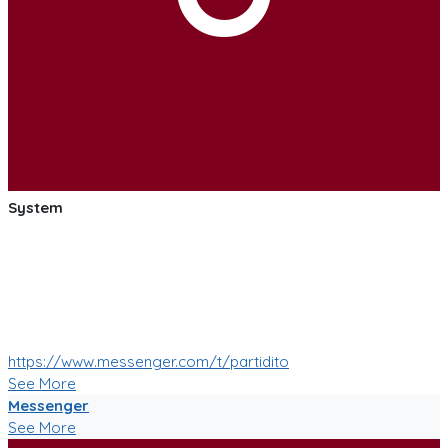
System
:soccer: :smile: :soccer: Las pruebas de las mejoras de
nuestro Bot de Facebook Messenger estan saliendo muy
bien!
Muy pronto tendremos muchas mas nuevas funciones!
:soccer: :smile: :soccer:
https://www.messenger.com/t/partidito
See More
Messenger
See More