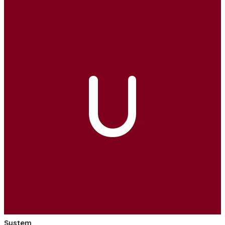
U
System