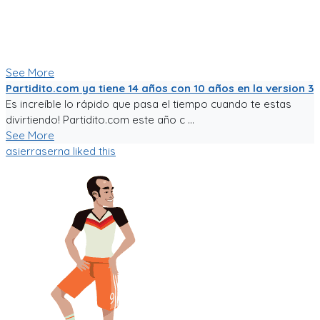
punta de sudor, lagrimas y loca pasión por el deporte rey!
Nunca dejare de trabajarle para darle al mundo del fútbol
aficionado una experiencia de usuario inigualable que nos
motive a salir a jugar fútbol!
See More
Partidito.com ya tiene 14 años con 10 años en la version 3
Es increíble lo rápido que pasa el tiempo cuando te estas
divirtiendo! Partidito.com este año c ...
See More
asierraserna
liked this