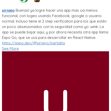
sirnejo
Buenas! ya logre hacer una app mas oa menos
funcional, con logeo usando Facebook, google o usuario
normal. Incluso tiene el 2 step verification para los que estén
un poco obsesionados con la seguridad como yo :wink: La
app se puede bajar aqui, y por ahora necesita otra app llama
Expo Go, que se usa para desarrollar en React-Native.
https://expo.dev/@sirnejo/partidito
See More
U