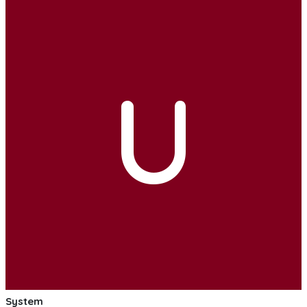
U
System