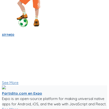
sirnejo
Sigo trabajandole duro a la app de partidito.com en React-
Native y Expo.🏆
Se empieza a ver bien! ya se ve la ubicacion en mapa y hay
chats por equipo, por partido, por cancha y por jugador.
Creo que esas son herramientas importantes que nos
ayudaran a crear una comunidad mas fuerte.
🥅⚽ Vamos a jugar futbol! ⚽🥅
👇 Quieres probar la app en Beta 👇
See More
Partidito.com en Expo
Expo is an open-source platform for making universal native
apps for Android, iOS, and the web with JavaScript and React.