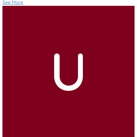
See More
U