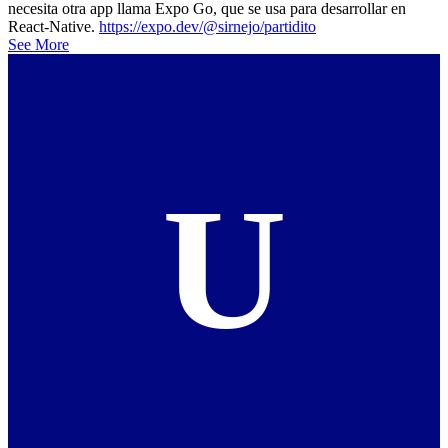
necesita otra app llama Expo Go, que se usa para desarrollar en
React-Native.
https://expo.dev/@sirnejo/partidito
See More
U