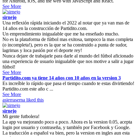
for Android, iOS, and the web with JavaScript and React.
See More
sirnejo
Una reflexión rápida iniciando el 2022 al notar que ya van mas de
14 años en la construcción de Partidito.com.
Un emprendimiento inigualable que me ha enseñado mucho.
No es la plataforma de fútbol mas exitosa, tampoco la mas completa
(o incompleta!), pero es la que se ha construido a punta de sudor,
lagrimas y loca pasión por el deporte rey!
Nunca dejare de trabajarle para darle al mundo del fútbol aficionado
una experiencia de usuario inigualable que nos motive a salir a jugar
fútbol!
See More
Partidito.com ya tiene 14 años con 10 años en la version 3
Es increíble lo rápido que pasa el tiempo cuando te estas divirtiendo!
Partidito.com este año c ...
See More
asierraserna
liked this
sirnejo
Mi gente futbolera!
La app va mejorando poco a poco. Ahora es la version 0.05, acepta
login por usuario y contraseña, y también por Facebook y Google.
La traducción a español va bien, pero la version en ingles aun esta