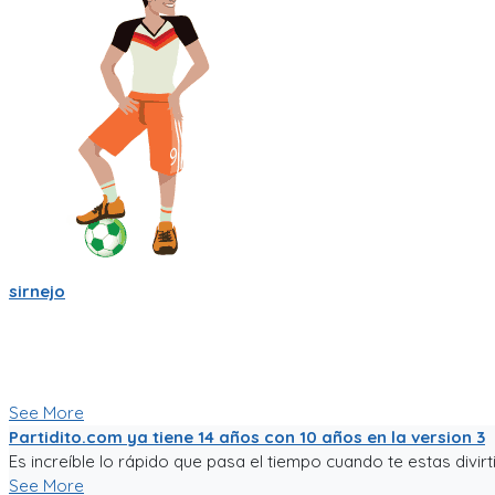
sirnejo
Una reflexión rápida iniciando el 2022 al notar que ya van mas 
Un emprendimiento inigualable que me ha enseñado mucho.
No es la plataforma de fútbol mas exitosa, tampoco la mas comp
Nunca dejare de trabajarle para darle al mundo del fútbol afici
See More
Partidito.com ya tiene 14 años con 10 años en la version 3
Es increíble lo rápido que pasa el tiempo cuando te estas divirti
See More