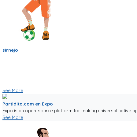
sirnejo
Sigo trabajandole duro a la app de partidito.com en React-Nat
Se empieza a ver bien! ya se ve la ubicacion en mapa y hay cha
Creo que esas son herramientas importantes que nos ayudara
🥅⚽ Vamos a jugar futbol! ⚽🥅
👇 Quieres probar la app en Beta 👇
See More
Partidito.com en Expo
Expo is an open-source platform for making universal native ap
See More