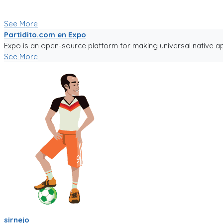
Seguiré trabajándole duro, y los mantendré informados.
Paa probar la app, sigue el link!
See More
Partidito.com en Expo
Expo is an open-source platform for making universal native ap
See More
sirnejo