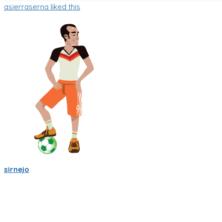
asierraserna
liked this
sirnejo
Mi gente futbolera!
La app va mejorando poco a poco. Ahora es la version 0.05, a
La traducción a español va bien, pero la version en ingles aun 
Ya tiene chats entre usuarios, entre equipos, y canchas para 