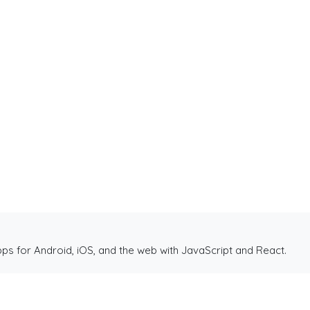
ive y Expo.🏆
ts por equipo, por partido, por cancha y por jugador.
n a crear una comunidad mas fuerte.
ps for Android, iOS, and the web with JavaScript and React.