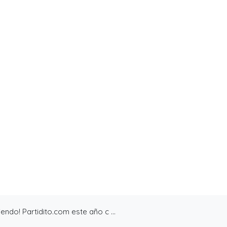
de 14 años en la construcción de Partidito.com.
leta (o incompleta!), pero es la que se ha construido a punta d
onado una experiencia de usuario inigualable que nos motive a sal
endo! Partidito.com este año c ...