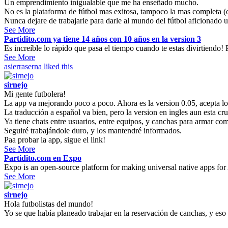
Un emprendimiento inigualable que me ha enseñado mucho.
No es la plataforma de fútbol mas exitosa, tampoco la mas completa (o 
Nunca dejare de trabajarle para darle al mundo del fútbol aficionado u
See More
Partidito.com ya tiene 14 años con 10 años en la version 3
Es increíble lo rápido que pasa el tiempo cuando te estas divirtiendo! P
See More
asierraserna
liked this
sirnejo
Mi gente futbolera!
La app va mejorando poco a poco. Ahora es la version 0.05, acepta l
La traducción a español va bien, pero la version en ingles aun esta cr
Ya tiene chats entre usuarios, entre equipos, y canchas para armar co
Seguiré trabajándole duro, y los mantendré informados.
Paa probar la app, sigue el link!
See More
Partidito.com en Expo
Expo is an open-source platform for making universal native apps for
See More
sirnejo
Hola futbolistas del mundo!
Yo se que había planeado trabajar en la reservación de canchas, y eso