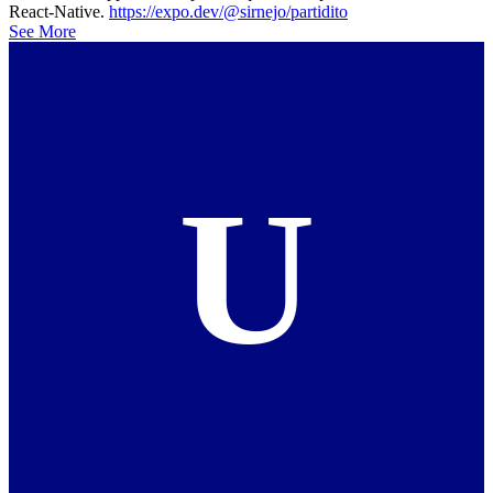
React-Native.
https://expo.dev/@sirnejo/partidito
See More
U