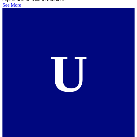
See More
U