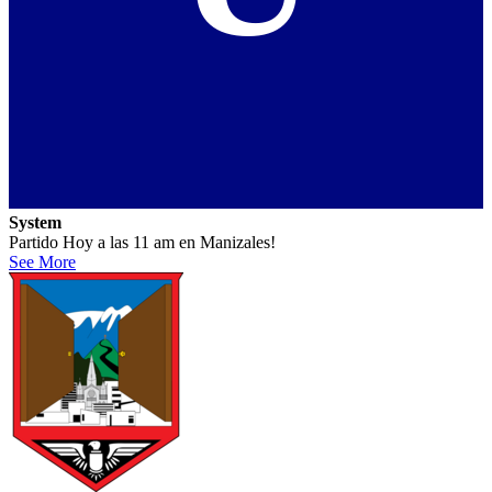
System
Partido Hoy a las 11 am en Manizales!
See More