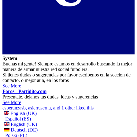
System
Buenas mi gente! Siempre estamos en desarrollo buscando la mejor
manera de armar nuestra red social futbolera.
Si tienes dudas o sugerencias por favor escribenos en la seccion de
contacto, o mejor aun, en los foros
See More
Foros - Partidito.com
Presentate, dejanos tus dudas, ideas y sugerencias
See More
esperanzasb
,
asierraserna
, and 1 other liked this
English (UK)
Español (ES)
English (UK)
Deutsch (DE)
Polski (PL)