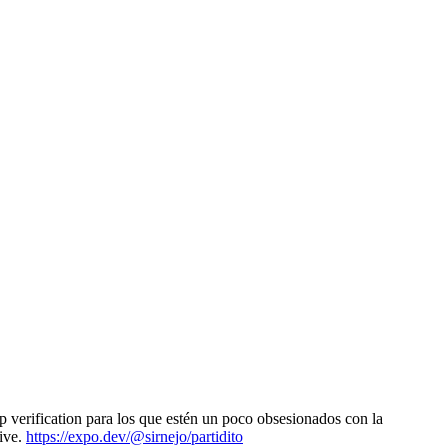
 verification para los que estén un poco obsesionados con la
tive.
https://expo.dev/@sirnejo/partidito