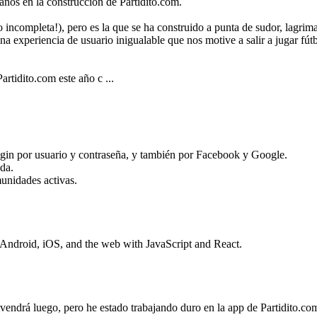
años en la construcción de Partidito.com.
incompleta!), pero es la que se ha construido a punta de sudor, lagrima
na experiencia de usuario inigualable que nos motive a salir a jugar fút
artidito.com este año c ...
ogin por usuario y contraseña, y también por Facebook y Google.
uda.
munidades activas.
 Android, iOS, and the web with JavaScript and React.
 vendrá luego, pero he estado trabajando duro en la app de Partidito.c