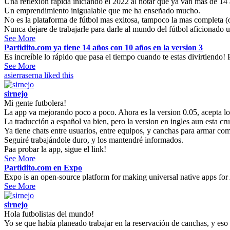
Una reflexión rápida iniciando el 2022 al notar que ya van mas de 14 
Un emprendimiento inigualable que me ha enseñado mucho.
No es la plataforma de fútbol mas exitosa, tampoco la mas completa (o 
Nunca dejare de trabajarle para darle al mundo del fútbol aficionado u
See More
Partidito.com ya tiene 14 años con 10 años en la version 3
Es increíble lo rápido que pasa el tiempo cuando te estas divirtiendo! P
See More
asierraserna
liked this
sirnejo
Mi gente futbolera!
La app va mejorando poco a poco. Ahora es la version 0.05, acepta l
La traducción a español va bien, pero la version en ingles aun esta cr
Ya tiene chats entre usuarios, entre equipos, y canchas para armar co
Seguiré trabajándole duro, y los mantendré informados.
Paa probar la app, sigue el link!
See More
Partidito.com en Expo
Expo is an open-source platform for making universal native apps for
See More
sirnejo
Hola futbolistas del mundo!
Yo se que había planeado trabajar en la reservación de canchas, y eso