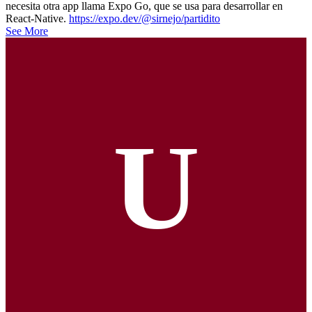
necesita otra app llama Expo Go, que se usa para desarrollar en
React-Native.
https://expo.dev/@sirnejo/partidito
See More
U