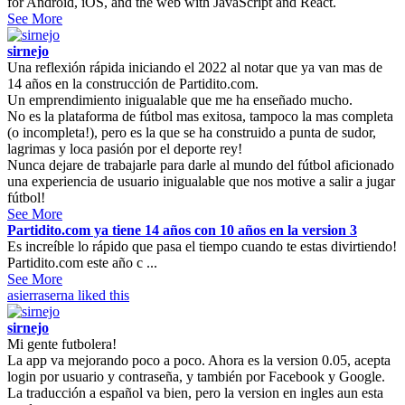
for Android, iOS, and the web with JavaScript and React.
See More
sirnejo
Una reflexión rápida iniciando el 2022 al notar que ya van mas de
14 años en la construcción de Partidito.com.
Un emprendimiento inigualable que me ha enseñado mucho.
No es la plataforma de fútbol mas exitosa, tampoco la mas completa
(o incompleta!), pero es la que se ha construido a punta de sudor,
lagrimas y loca pasión por el deporte rey!
Nunca dejare de trabajarle para darle al mundo del fútbol aficionado
una experiencia de usuario inigualable que nos motive a salir a jugar
fútbol!
See More
Partidito.com ya tiene 14 años con 10 años en la version 3
Es increíble lo rápido que pasa el tiempo cuando te estas divirtiendo!
Partidito.com este año c ...
See More
asierraserna
liked this
sirnejo
Mi gente futbolera!
La app va mejorando poco a poco. Ahora es la version 0.05, acepta
login por usuario y contraseña, y también por Facebook y Google.
La traducción a español va bien, pero la version en ingles aun esta