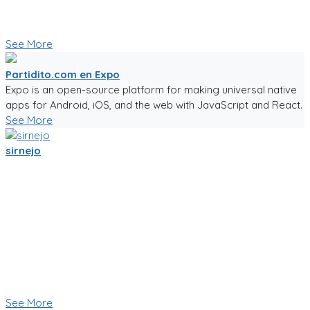
🥅⚽ Vamos a jugar futbol! ⚽🥅
👇 Quieres probar la app en Beta 👇
See More
Partidito.com en Expo
Expo is an open-source platform for making universal native
apps for Android, iOS, and the web with JavaScript and React.
See More
sirnejo
Una reflexión rápida iniciando el 2022 al notar que ya van mas
de 14 años en la construcción de Partidito.com.
Un emprendimiento inigualable que me ha enseñado mucho.
No es la plataforma de fútbol mas exitosa, tampoco la mas
completa (o incompleta!), pero es la que se ha construido a
punta de sudor, lagrimas y loca pasión por el deporte rey!
Nunca dejare de trabajarle para darle al mundo del fútbol
aficionado una experiencia de usuario inigualable que nos
motive a salir a jugar fútbol!
See More