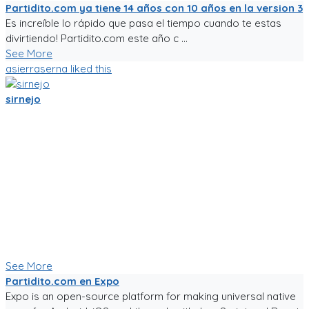
Partidito.com ya tiene 14 años con 10 años en la version 3
Es increíble lo rápido que pasa el tiempo cuando te estas
divirtiendo! Partidito.com este año c ...
See More
asierraserna
liked this
sirnejo
Mi gente futbolera!
La app va mejorando poco a poco. Ahora es la version 0.05,
acepta login por usuario y contraseña, y también por
Facebook y Google.
La traducción a español va bien, pero la version en ingles aun
esta cruda.
Ya tiene chats entre usuarios, entre equipos, y canchas para
armar comunidades activas.
Seguiré trabajándole duro, y los mantendré informados.
Paa probar la app, sigue el link!
See More
Partidito.com en Expo
Expo is an open-source platform for making universal native