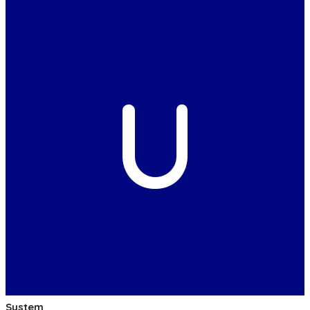
U
System