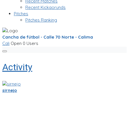
Recent Matches
Recent Kickaorunds
Pitches
Pitches Ranking
Cancha de fútbol - Calle 70 Norte - Calima
Cali
Open
0 Users
Activity
sirnejo
Sigo trabajandole duro a la app de partidito.com en React-
Native y Expo.🏆
Se empieza a ver bien! ya se ve la ubicacion en mapa y hay
chats por equipo, por partido, por cancha y por jugador.
Creo que esas son herramientas importantes que nos
ayudaran a crear una comunidad mas fuerte.