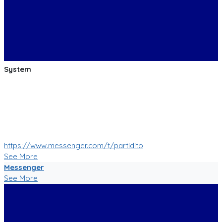
System
:soccer: :smile: :soccer: Las pruebas de las mejoras de
nuestro Bot de Facebook Messenger estan saliendo muy
bien!
Muy pronto tendremos muchas mas nuevas funciones!
:soccer: :smile: :soccer:
https://www.messenger.com/t/partidito
See More
Messenger
See More