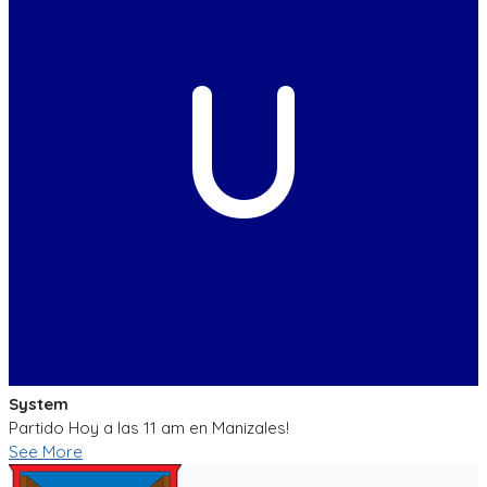
U
System
Partido Hoy a las 11 am en Manizales!
See More