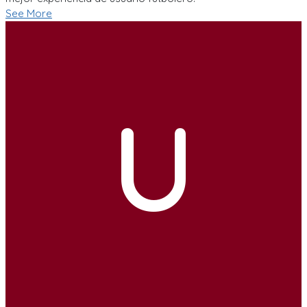
See More
U