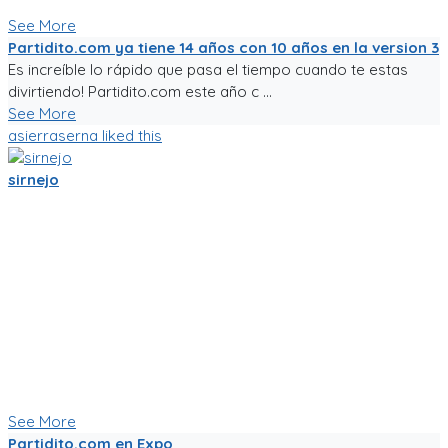
motive a salir a jugar fútbol!
See More
Partidito.com ya tiene 14 años con 10 años en la version 3
Es increíble lo rápido que pasa el tiempo cuando te estas
divirtiendo! Partidito.com este año c ...
See More
asierraserna
liked this
sirnejo
Mi gente futbolera!
La app va mejorando poco a poco. Ahora es la version 0.05,
acepta login por usuario y contraseña, y también por
Facebook y Google.
La traducción a español va bien, pero la version en ingles aun
esta cruda.
Ya tiene chats entre usuarios, entre equipos, y canchas para
armar comunidades activas.
Seguiré trabajándole duro, y los mantendré informados.
Paa probar la app, sigue el link!
See More
Partidito.com en Expo