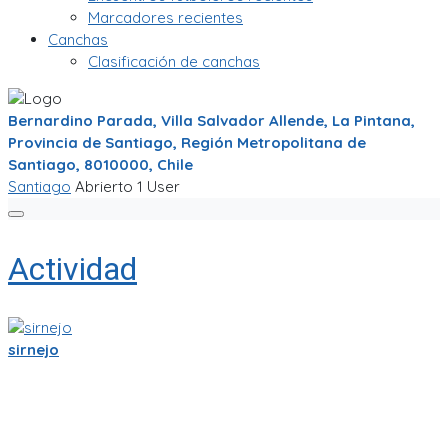
Marcadores recientes
Canchas
Clasificación de canchas
Bernardino Parada, Villa Salvador Allende, La Pintana,
Provincia de Santiago, Región Metropolitana de
Santiago, 8010000, Chile
Santiago
Abrierto
1 User
Actividad
sirnejo
Sigo trabajandole duro a la app de partidito.com en React-
Native y Expo.🏆
Se empieza a ver bien! ya se ve la ubicacion en mapa y hay
chats por equipo, por partido, por cancha y por jugador.