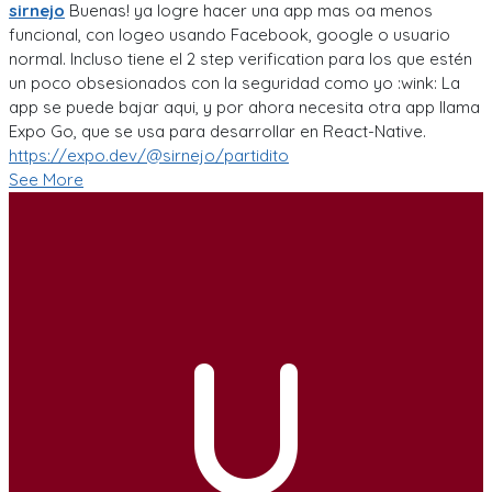
sirnejo
Buenas! ya logre hacer una app mas oa menos
funcional, con logeo usando Facebook, google o usuario
normal. Incluso tiene el 2 step verification para los que estén
un poco obsesionados con la seguridad como yo :wink: La
app se puede bajar aqui, y por ahora necesita otra app llama
Expo Go, que se usa para desarrollar en React-Native.
https://expo.dev/@sirnejo/partidito
See More
U