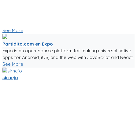
Creo que esas son herramientas importantes que nos
ayudaran a crear una comunidad mas fuerte.
🥅⚽ Vamos a jugar futbol! ⚽🥅
👇 Quieres probar la app en Beta 👇
See More
Partidito.com en Expo
Expo is an open-source platform for making universal native
apps for Android, iOS, and the web with JavaScript and React.
See More
sirnejo
Una reflexión rápida iniciando el 2022 al notar que ya van mas
de 14 años en la construcción de Partidito.com.
Un emprendimiento inigualable que me ha enseñado mucho.
No es la plataforma de fútbol mas exitosa, tampoco la mas
completa (o incompleta!), pero es la que se ha construido a
punta de sudor, lagrimas y loca pasión por el deporte rey!
Nunca dejare de trabajarle para darle al mundo del fútbol
aficionado una experiencia de usuario inigualable que nos