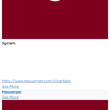
System
:soccer: :smile: :soccer: Las pruebas de las mejoras de
nuestro Bot de Facebook Messenger estan saliendo muy
bien!
Muy pronto tendremos muchas mas nuevas funciones!
:soccer: :smile: :soccer:
https://www.messenger.com/t/partidito
See More
Messenger
See More