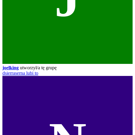
joelking
utworzył/a tę grupę
dsierraserna
lubi to