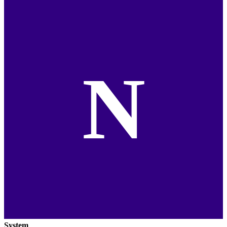
N
System