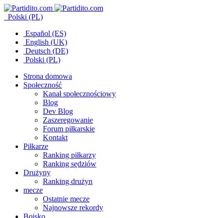
Polski (PL)
Español (ES)
English (UK)
Deutsch (DE)
Polski (PL)
Strona domowa
Społeczność
Kanał społecznościowy
Blog
Dev Blog
Zaszeregowanie
Forum piłkarskie
Kontakt
Piłkarze
Ranking piłkarzy
Ranking sędziów
Drużyny
Ranking drużyn
mecze
Ostatnie mecze
Najnowsze rekordy
Boisko