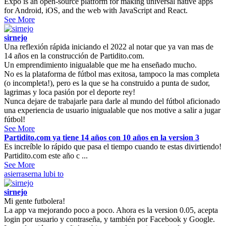
Expo is an open-source platform for making universal native apps
for Android, iOS, and the web with JavaScript and React.
See More
sirnejo
Una reflexión rápida iniciando el 2022 al notar que ya van mas de
14 años en la construcción de Partidito.com.
Un emprendimiento inigualable que me ha enseñado mucho.
No es la plataforma de fútbol mas exitosa, tampoco la mas completa
(o incompleta!), pero es la que se ha construido a punta de sudor,
lagrimas y loca pasión por el deporte rey!
Nunca dejare de trabajarle para darle al mundo del fútbol aficionado
una experiencia de usuario inigualable que nos motive a salir a jugar
fútbol!
See More
Partidito.com ya tiene 14 años con 10 años en la version 3
Es increíble lo rápido que pasa el tiempo cuando te estas divirtiendo!
Partidito.com este año c ...
See More
asierraserna
lubi to
sirnejo
Mi gente futbolera!
La app va mejorando poco a poco. Ahora es la version 0.05, acepta
login por usuario y contraseña, y también por Facebook y Google.