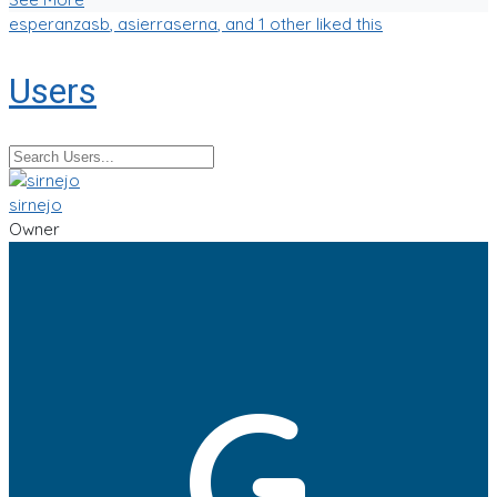
esperanzasb
,
asierraserna
, and 1 other liked this
Users
sirnejo
Owner
G