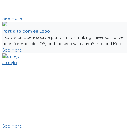
🥅⚽ Vamos a jugar futbol! ⚽🥅
👇 Quieres probar la app en Beta 👇
See More
Partidito.com en Expo
Expo is an open-source platform for making universal native
apps for Android, iOS, and the web with JavaScript and React.
See More
sirnejo
Una reflexión rápida iniciando el 2022 al notar que ya van mas
de 14 años en la construcción de Partidito.com.
Un emprendimiento inigualable que me ha enseñado mucho.
No es la plataforma de fútbol mas exitosa, tampoco la mas
completa (o incompleta!), pero es la que se ha construido a
punta de sudor, lagrimas y loca pasión por el deporte rey!
Nunca dejare de trabajarle para darle al mundo del fútbol
aficionado una experiencia de usuario inigualable que nos
motive a salir a jugar fútbol!
See More