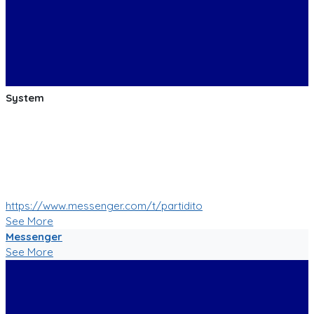
System
:soccer: :smile: :soccer: Las pruebas de las mejoras de
nuestro Bot de Facebook Messenger estan saliendo muy
bien!
Muy pronto tendremos muchas mas nuevas funciones!
:soccer: :smile: :soccer:
https://www.messenger.com/t/partidito
See More
Messenger
See More