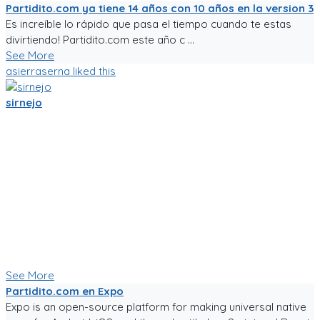
Partidito.com ya tiene 14 años con 10 años en la version 3
Es increíble lo rápido que pasa el tiempo cuando te estas
divirtiendo! Partidito.com este año c ...
See More
asierraserna
liked this
sirnejo
Mi gente futbolera!
La app va mejorando poco a poco. Ahora es la version 0.05,
acepta login por usuario y contraseña, y también por
Facebook y Google.
La traducción a español va bien, pero la version en ingles aun
esta cruda.
Ya tiene chats entre usuarios, entre equipos, y canchas para
armar comunidades activas.
Seguiré trabajándole duro, y los mantendré informados.
Paa probar la app, sigue el link!
See More
Partidito.com en Expo
Expo is an open-source platform for making universal native