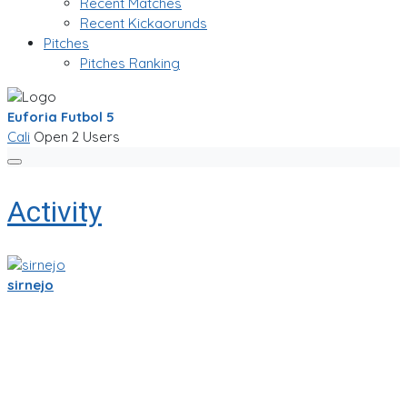
Recent Matches
Recent Kickaorunds
Pitches
Pitches Ranking
Euforia Futbol 5
Cali
Open
2 Users
Activity
sirnejo
Sigo trabajandole duro a la app de partidito.com en React-
Native y Expo.🏆
Se empieza a ver bien! ya se ve la ubicacion en mapa y hay
chats por equipo, por partido, por cancha y por jugador.
Creo que esas son herramientas importantes que nos
ayudaran a crear una comunidad mas fuerte.