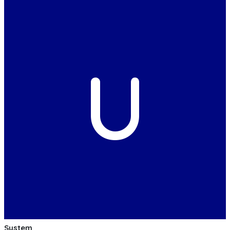
U
System