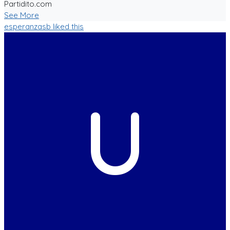
Partidito.com
See More
esperanzasb
liked this
U