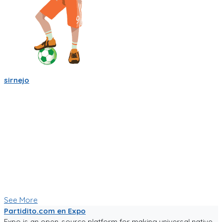
sirnejo
Mi gente futbolera!
La app va mejorando poco a poco. Ahora es la version 0.05,
acepta login por usuario y contraseña, y también por
Facebook y Google.
La traducción a español va bien, pero la version en ingles aun
esta cruda.
Ya tiene chats entre usuarios, entre equipos, y canchas para
armar comunidades activas.
Seguiré trabajándole duro, y los mantendré informados.
Paa probar la app, sigue el link!
See More
Partidito.com en Expo
Expo is an open-source platform for making universal native