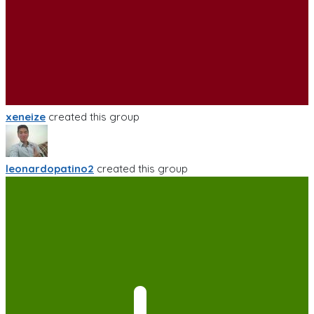
xeneize
created this group
leonardopatino2
created this group