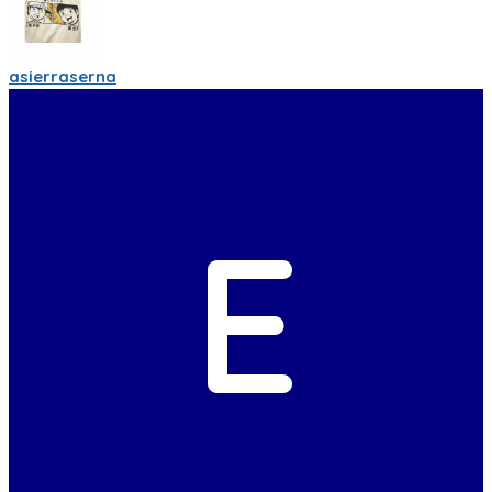
asierraserna
E