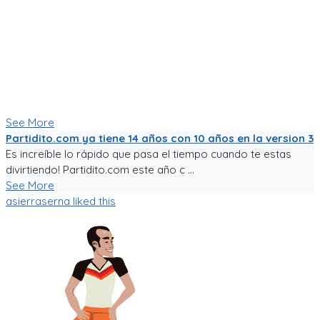
Un emprendimiento inigualable que me ha enseñado mucho.
No es la plataforma de fútbol mas exitosa, tampoco la mas
completa (o incompleta!), pero es la que se ha construido a
punta de sudor, lagrimas y loca pasión por el deporte rey!
Nunca dejare de trabajarle para darle al mundo del fútbol
aficionado una experiencia de usuario inigualable que nos
motive a salir a jugar fútbol!
See More
Partidito.com ya tiene 14 años con 10 años en la version 3
Es increíble lo rápido que pasa el tiempo cuando te estas
divirtiendo! Partidito.com este año c ...
See More
asierraserna
liked this