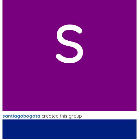
S
santiagobogota
created this group