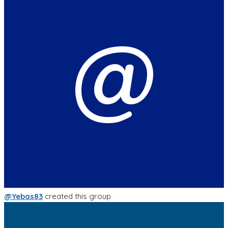
@
@Yebas83
created this group