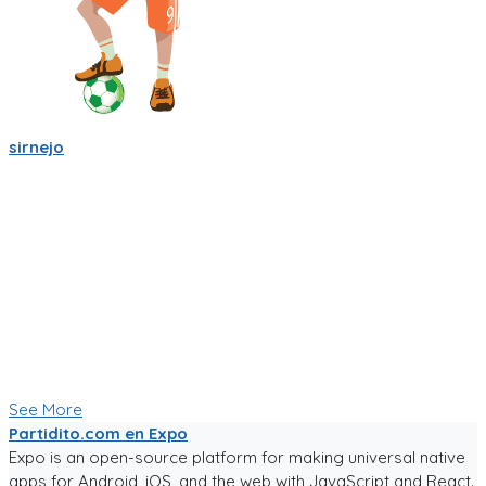
sirnejo
Mi gente futbolera!
La app va mejorando poco a poco. Ahora es la version 0.05,
acepta login por usuario y contraseña, y también por
Facebook y Google.
La traducción a español va bien, pero la version en ingles aun
esta cruda.
Ya tiene chats entre usuarios, entre equipos, y canchas para
armar comunidades activas.
Seguiré trabajándole duro, y los mantendré informados.
Paa probar la app, sigue el link!
See More
Partidito.com en Expo
Expo is an open-source platform for making universal native
apps for Android, iOS, and the web with JavaScript and React.