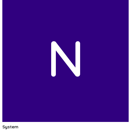
N
System