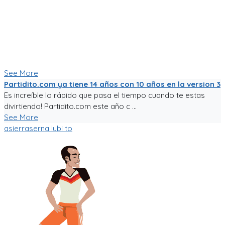
No es la plataforma de fútbol mas exitosa, tampoco la mas
completa (o incompleta!), pero es la que se ha construido a
punta de sudor, lagrimas y loca pasión por el deporte rey!
Nunca dejare de trabajarle para darle al mundo del fútbol
aficionado una experiencia de usuario inigualable que nos
motive a salir a jugar fútbol!
See More
Partidito.com ya tiene 14 años con 10 años en la version 3
Es increíble lo rápido que pasa el tiempo cuando te estas
divirtiendo! Partidito.com este año c ...
See More
asierraserna
lubi to