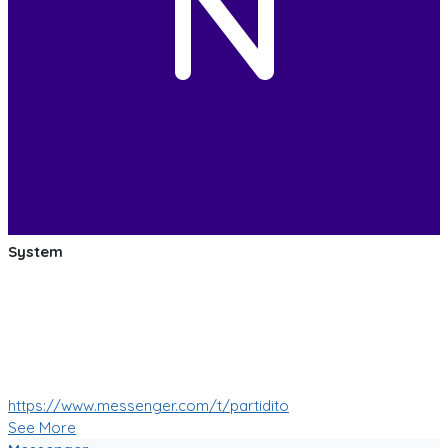
N
System
:soccer: :smile: :soccer: Las pruebas de las mejoras de
nuestro Bot de Facebook Messenger estan saliendo muy
bien!
Muy pronto tendremos muchas mas nuevas funciones!
:soccer: :smile: :soccer:
https://www.messenger.com/t/partidito
See More