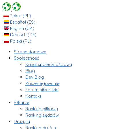
Polski (PL)
Español (ES)
English (UK)
Deutsch (DE)
Polski (PL)
Strona domowa
Społeczność
Kanał społecznościowy
Blog
Dev Blog
Zaszeregowanie
Forum piłkarskie
Kontakt
Piłkarze
Ranking piłkarzy
Ranking sędziów
Drużyny
Ranking drużyn