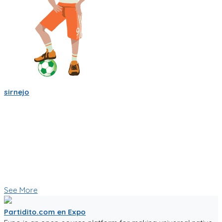
sirnejo
Sigo trabajandole duro a la app de partidito.com en React-
Native y Expo.🏆
Se empieza a ver bien! ya se ve la ubicacion en mapa y hay
chats por equipo, por partido, por cancha y por jugador.
Creo que esas son herramientas importantes que nos
ayudaran a crear una comunidad mas fuerte.
🥅⚽ Vamos a jugar futbol! ⚽🥅
👇 Quieres probar la app en Beta 👇
See More
Partidito.com en Expo