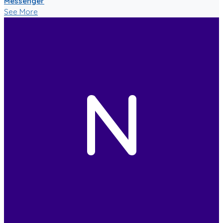
Messenger
See More
N