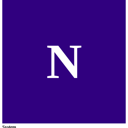
N
System