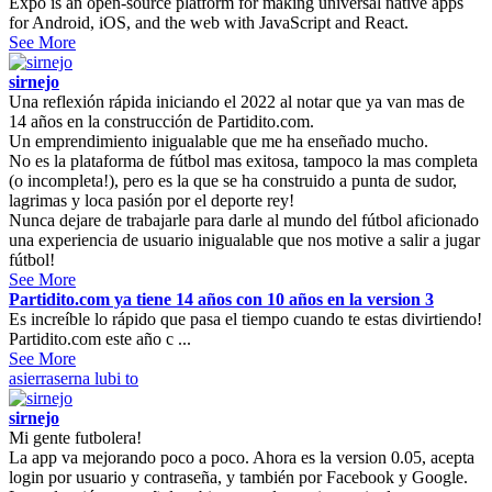
Expo is an open-source platform for making universal native apps
for Android, iOS, and the web with JavaScript and React.
See More
sirnejo
Una reflexión rápida iniciando el 2022 al notar que ya van mas de
14 años en la construcción de Partidito.com.
Un emprendimiento inigualable que me ha enseñado mucho.
No es la plataforma de fútbol mas exitosa, tampoco la mas completa
(o incompleta!), pero es la que se ha construido a punta de sudor,
lagrimas y loca pasión por el deporte rey!
Nunca dejare de trabajarle para darle al mundo del fútbol aficionado
una experiencia de usuario inigualable que nos motive a salir a jugar
fútbol!
See More
Partidito.com ya tiene 14 años con 10 años en la version 3
Es increíble lo rápido que pasa el tiempo cuando te estas divirtiendo!
Partidito.com este año c ...
See More
asierraserna
lubi to
sirnejo
Mi gente futbolera!
La app va mejorando poco a poco. Ahora es la version 0.05, acepta
login por usuario y contraseña, y también por Facebook y Google.