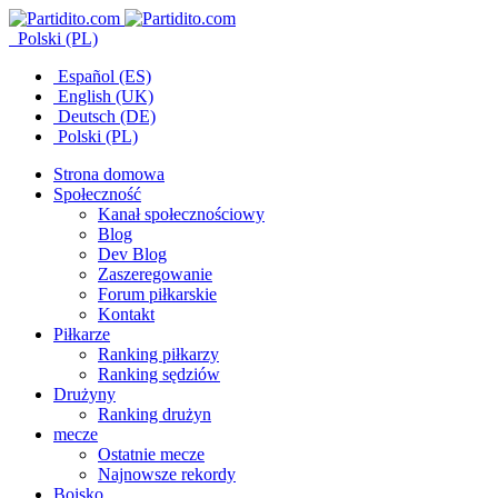
Polski (PL)
Español (ES)
English (UK)
Deutsch (DE)
Polski (PL)
Strona domowa
Społeczność
Kanał społecznościowy
Blog
Dev Blog
Zaszeregowanie
Forum piłkarskie
Kontakt
Piłkarze
Ranking piłkarzy
Ranking sędziów
Drużyny
Ranking drużyn
mecze
Ostatnie mecze
Najnowsze rekordy
Boisko