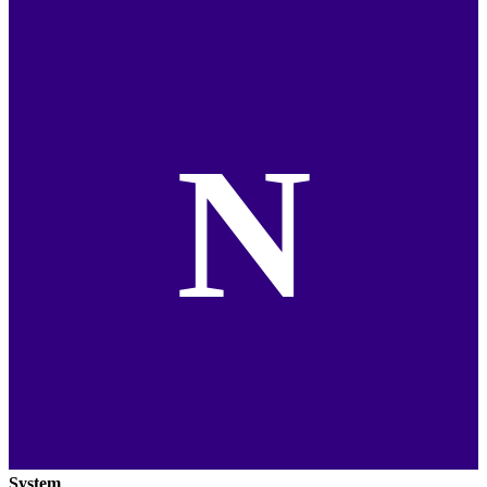
N
System