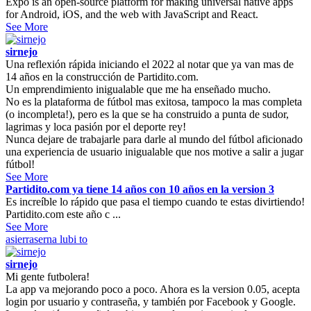
Expo is an open-source platform for making universal native apps
for Android, iOS, and the web with JavaScript and React.
See More
sirnejo
Una reflexión rápida iniciando el 2022 al notar que ya van mas de
14 años en la construcción de Partidito.com.
Un emprendimiento inigualable que me ha enseñado mucho.
No es la plataforma de fútbol mas exitosa, tampoco la mas completa
(o incompleta!), pero es la que se ha construido a punta de sudor,
lagrimas y loca pasión por el deporte rey!
Nunca dejare de trabajarle para darle al mundo del fútbol aficionado
una experiencia de usuario inigualable que nos motive a salir a jugar
fútbol!
See More
Partidito.com ya tiene 14 años con 10 años en la version 3
Es increíble lo rápido que pasa el tiempo cuando te estas divirtiendo!
Partidito.com este año c ...
See More
asierraserna
lubi to
sirnejo
Mi gente futbolera!
La app va mejorando poco a poco. Ahora es la version 0.05, acepta
login por usuario y contraseña, y también por Facebook y Google.