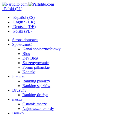
Polski (PL)
Español (ES)
English (UK)
Deutsch (DE)
Polski (PL)
Strona domowa
Społeczność
Kanał społecznościowy
Blog
Dev Blog
Zaszeregowanie
Forum piłkarskie
Kontakt
Piłkarze
Ranking piłkarzy
Ranking sędziów
Drużyny
Ranking drużyn
mecze
Ostatnie mecze
Najnowsze rekordy
Boisko