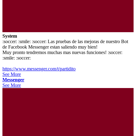
System
:soccer: :smile: :soccer: Las pruebas de las mejoras de nuestro Bot
de Facebook Messenger estan saliendo muy bien!
Muy pronto tendremos muchas mas nuevas funciones! :soccer:
:smile: :soccer:
https://www.messenger.com/t/partidito
See More
Messenger
See More