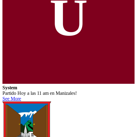
U
System
Partido Hoy a las 11 am en Manizales!
See More