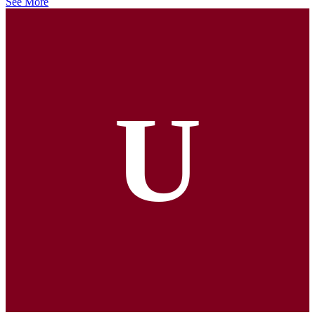
See More
U