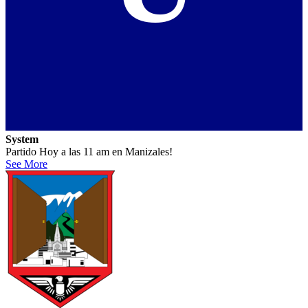
System
Partido Hoy a las 11 am en Manizales!
See More