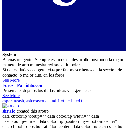
System
Buenas mi gente! Siempre estamos en desarrollo buscando la mejor
manera de armar nuestra red social futbolera.
Si tienes dudas o sugerencias por favor escribenos en la seccion de
contacto, o mejor aun, en los foros
See More
Foros - Partidito.com
Presentate, dejanos tus dudas, ideas y sugerencias
See More
esperanzasb
,
asierraserna
, and 1 other liked this
sirnejo
created this group
data-cbtooltip-tooltip="" data-cbtooltip-width="" data-
hascbtooltip="true" data-cbtooltip-position-my="bottom center"
data-cbtooltip-position-at="top center" data-cbtooltip-classes="qtip-