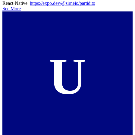
React-Native.
https://expo.dev/@sirnejo/partidito
See More
U