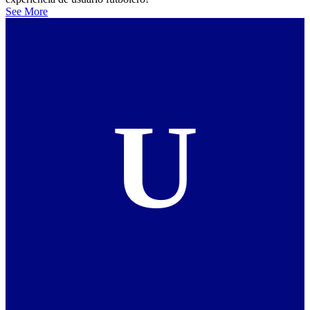
See More
U