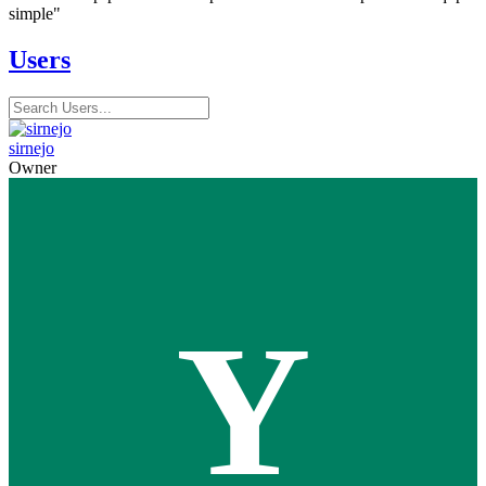
simple"
Users
sirnejo
Owner
Y