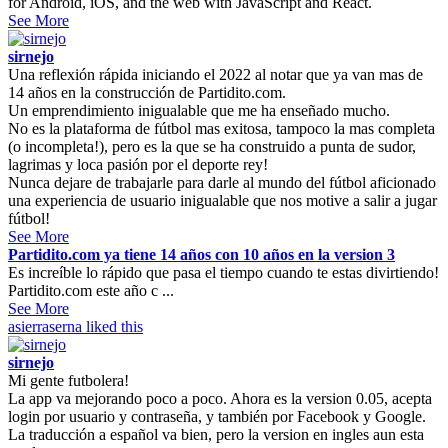
for Android, iOS, and the web with JavaScript and React.
See More
sirnejo
Una reflexión rápida iniciando el 2022 al notar que ya van mas de
14 años en la construcción de Partidito.com.
Un emprendimiento inigualable que me ha enseñado mucho.
No es la plataforma de fútbol mas exitosa, tampoco la mas completa
(o incompleta!), pero es la que se ha construido a punta de sudor,
lagrimas y loca pasión por el deporte rey!
Nunca dejare de trabajarle para darle al mundo del fútbol aficionado
una experiencia de usuario inigualable que nos motive a salir a jugar
fútbol!
See More
Partidito.com ya tiene 14 años con 10 años en la version 3
Es increíble lo rápido que pasa el tiempo cuando te estas divirtiendo!
Partidito.com este año c ...
See More
asierraserna
liked this
sirnejo
Mi gente futbolera!
La app va mejorando poco a poco. Ahora es la version 0.05, acepta
login por usuario y contraseña, y también por Facebook y Google.
La traducción a español va bien, pero la version en ingles aun esta