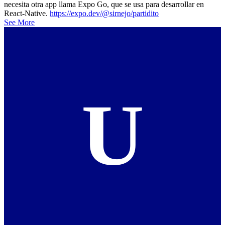
necesita otra app llama Expo Go, que se usa para desarrollar en
React-Native.
https://expo.dev/@sirnejo/partidito
See More
U