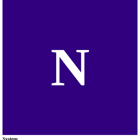
N
System