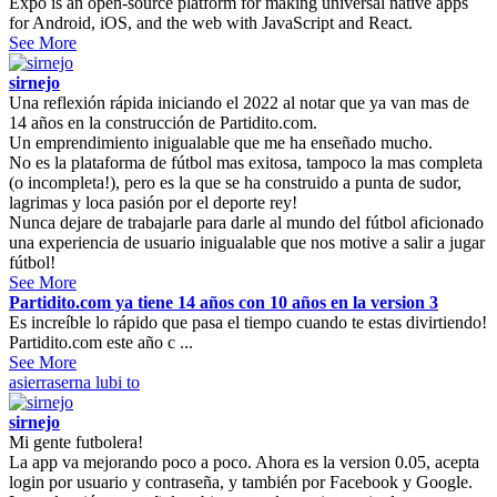
Expo is an open-source platform for making universal native apps
for Android, iOS, and the web with JavaScript and React.
See More
sirnejo
Una reflexión rápida iniciando el 2022 al notar que ya van mas de
14 años en la construcción de Partidito.com.
Un emprendimiento inigualable que me ha enseñado mucho.
No es la plataforma de fútbol mas exitosa, tampoco la mas completa
(o incompleta!), pero es la que se ha construido a punta de sudor,
lagrimas y loca pasión por el deporte rey!
Nunca dejare de trabajarle para darle al mundo del fútbol aficionado
una experiencia de usuario inigualable que nos motive a salir a jugar
fútbol!
See More
Partidito.com ya tiene 14 años con 10 años en la version 3
Es increíble lo rápido que pasa el tiempo cuando te estas divirtiendo!
Partidito.com este año c ...
See More
asierraserna
lubi to
sirnejo
Mi gente futbolera!
La app va mejorando poco a poco. Ahora es la version 0.05, acepta
login por usuario y contraseña, y también por Facebook y Google.