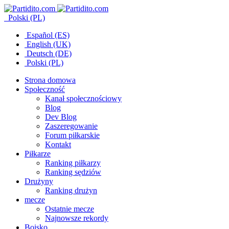
Polski (PL)
Español (ES)
English (UK)
Deutsch (DE)
Polski (PL)
Strona domowa
Społeczność
Kanał społecznościowy
Blog
Dev Blog
Zaszeregowanie
Forum piłkarskie
Kontakt
Piłkarze
Ranking piłkarzy
Ranking sędziów
Drużyny
Ranking drużyn
mecze
Ostatnie mecze
Najnowsze rekordy
Boisko