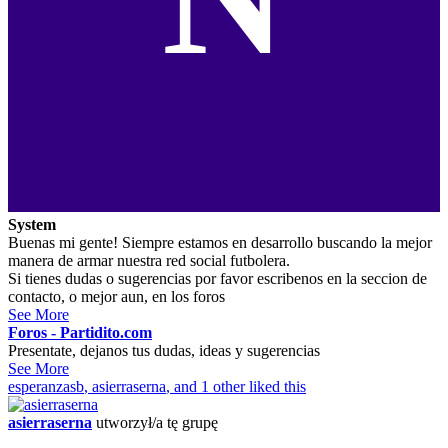
System
Buenas mi gente! Siempre estamos en desarrollo buscando la mejor
manera de armar nuestra red social futbolera.
Si tienes dudas o sugerencias por favor escribenos en la seccion de
contacto, o mejor aun, en los foros
See More
Foros - Partidito.com
Presentate, dejanos tus dudas, ideas y sugerencias
See More
esperanzasb
,
asierraserna
, and 1 other liked this
asierraserna
utworzył/a tę grupę