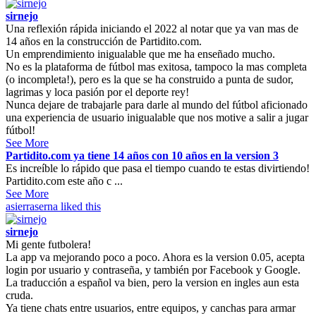
sirnejo
Una reflexión rápida iniciando el 2022 al notar que ya van mas de
14 años en la construcción de Partidito.com.
Un emprendimiento inigualable que me ha enseñado mucho.
No es la plataforma de fútbol mas exitosa, tampoco la mas completa
(o incompleta!), pero es la que se ha construido a punta de sudor,
lagrimas y loca pasión por el deporte rey!
Nunca dejare de trabajarle para darle al mundo del fútbol aficionado
una experiencia de usuario inigualable que nos motive a salir a jugar
fútbol!
See More
Partidito.com ya tiene 14 años con 10 años en la version 3
Es increíble lo rápido que pasa el tiempo cuando te estas divirtiendo!
Partidito.com este año c ...
See More
asierraserna
liked this
sirnejo
Mi gente futbolera!
La app va mejorando poco a poco. Ahora es la version 0.05, acepta
login por usuario y contraseña, y también por Facebook y Google.
La traducción a español va bien, pero la version en ingles aun esta
cruda.
Ya tiene chats entre usuarios, entre equipos, y canchas para armar