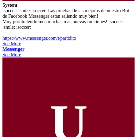
System
:soccer: :smile: :soccer: Las pruebas de las mejoras de nuestro Bot
de Facebook Messenger estan saliendo muy bien!
Muy pronto tendremos muchas mas nuevas funciones! :soccer:
:smile: :soccer:
https://www.messenger.com/t/partidito
See More
Messenger
See More
U