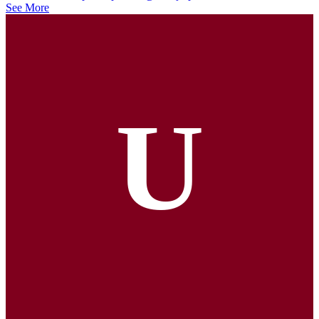
See More
U