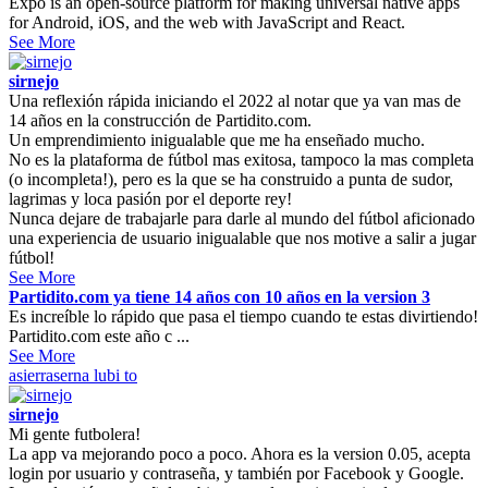
Expo is an open-source platform for making universal native apps
for Android, iOS, and the web with JavaScript and React.
See More
sirnejo
Una reflexión rápida iniciando el 2022 al notar que ya van mas de
14 años en la construcción de Partidito.com.
Un emprendimiento inigualable que me ha enseñado mucho.
No es la plataforma de fútbol mas exitosa, tampoco la mas completa
(o incompleta!), pero es la que se ha construido a punta de sudor,
lagrimas y loca pasión por el deporte rey!
Nunca dejare de trabajarle para darle al mundo del fútbol aficionado
una experiencia de usuario inigualable que nos motive a salir a jugar
fútbol!
See More
Partidito.com ya tiene 14 años con 10 años en la version 3
Es increíble lo rápido que pasa el tiempo cuando te estas divirtiendo!
Partidito.com este año c ...
See More
asierraserna
lubi to
sirnejo
Mi gente futbolera!
La app va mejorando poco a poco. Ahora es la version 0.05, acepta
login por usuario y contraseña, y también por Facebook y Google.