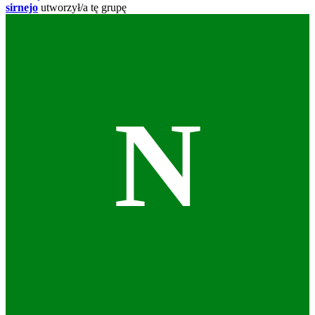
sirnejo
utworzył/a tę grupę
N