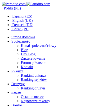
Polski (PL)
Español (ES)
English (UK)
Deutsch (DE)
Polski (PL)
Strona domowa
Społeczność
Kanał społecznościowy
Blog
Dev Blog
Zaszeregowanie
Forum piłkarskie
Kontakt
Piłkarze
Ranking piłkarzy
Ranking sędziów
Drużyny
Ranking drużyn
mecze
Ostatnie mecze
Najnowsze rekordy
Boisko