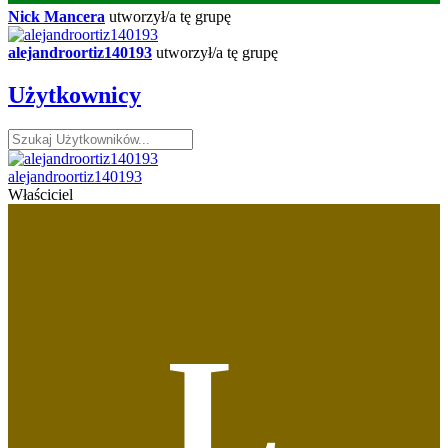
Nick Mancera
utworzył/a tę grupę
alejandroortiz140193
utworzył/a tę grupę
Użytkownicy
alejandroortiz140193
Właściciel
L