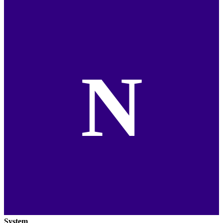
N
System