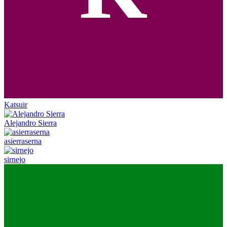
Katsuir
Alejandro Sierra
asierraserna
sirnejo