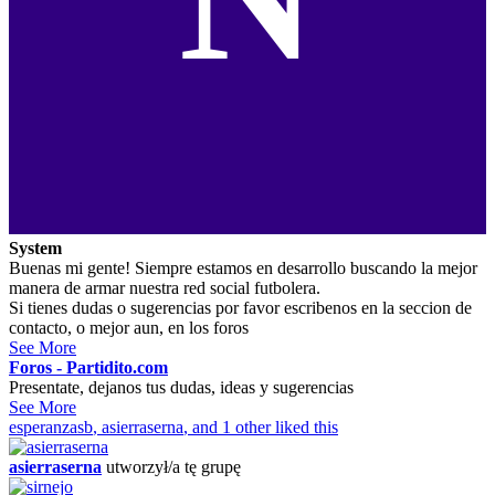
System
Buenas mi gente! Siempre estamos en desarrollo buscando la mejor
manera de armar nuestra red social futbolera.
Si tienes dudas o sugerencias por favor escribenos en la seccion de
contacto, o mejor aun, en los foros
See More
Foros - Partidito.com
Presentate, dejanos tus dudas, ideas y sugerencias
See More
esperanzasb
,
asierraserna
, and 1 other liked this
asierraserna
utworzył/a tę grupę